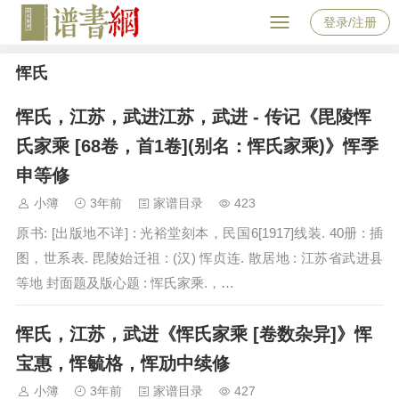
登录/注册
恽氏
恽氏，江苏，武进江苏，武进 - 传记《毘陵恽
氏家乘 [68卷，首1卷](别名：恽氏家乘)》恽季
申等修
小簿
3年前
家谱目录
423
原书: [出版地不详] : 光裕堂刻本，民国6[1917]线装. 40册 : 插
图，世系表. 毘陵始迁祖 : (汉) 恽贞连. 散居地 : 江苏省武进县
等地 封面题及版心题 : 恽氏家乘.，…
恽氏，江苏，武进《恽氏家乘 [卷数杂异]》恽
宝惠，恽毓格，恽劢中续修
小簿
3年前
家谱目录
427