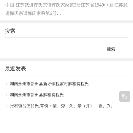
中国-江苏武进恽氏宗谱恽氏家乘第3册江苏省1949中国-江苏武
进恽氏宗谱恽氏家乘第3册…
搜索
Search
最近发表
湖南永州市新田县新圩镇程家村麻窑窝程氏
湖南永州市新田县麻窑窝程氏
张村镇吕庄吕氏,辈份：蘭、秀、久、景（井）、香、兴。
安徽蚌埠固镇县周，恩字辈，寻根
洪洞县祝希能寻祖