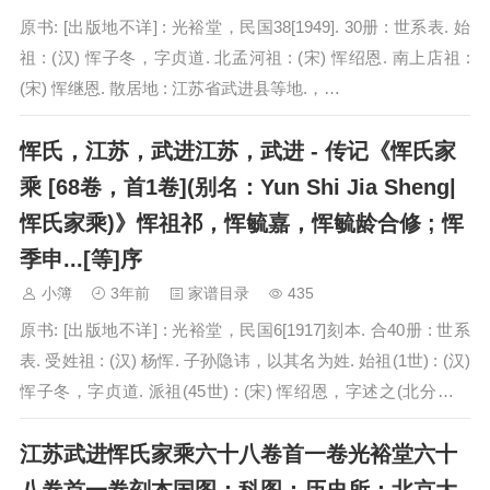
原书: [出版地不详] : 光裕堂，民国38[1949]. 30册 : 世系表. 始
祖 : (汉) 恽子冬，字贞道. 北孟河祖 : (宋) 恽绍恩. 南上店祖 :
(宋) 恽继恩. 散居地 : 江苏省武进县等地.，…
恽氏，江苏，武进江苏，武进 - 传记《恽氏家
乘 [68卷，首1卷](别名：Yun Shi Jia Sheng|
恽氏家乘)》恽祖祁，恽毓嘉，恽毓龄合修 ; 恽
季申...[等]序
小簿
3年前
家谱目录
435
原书: [出版地不详] : 光裕堂，民国6[1917]刻本. 合40册 : 世系
表. 受姓祖 : (汉) 杨恽. 子孙隐讳，以其名为姓. 始祖(1世) : (汉)
恽子冬，字贞道. 派祖(45世) : (宋) 恽绍恩，字述之(北分孟河
派)…
江苏武进恽氏家乘六十八卷首一卷光裕堂六十