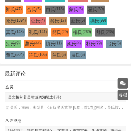
(47)
(5)
(118)
(6)
(50)
鄭氏
合氏
白氏
蒙氏
翟氏
(1594)
(4)
(17)
(5)
(99)
邓氏
让氏
呉氏
延氏
操氏
(143)
(141)
(29)
(269)
(235)
真氏
孔氏
簡氏
楊氏
舒氏
(9)
(44)
(11)
(4)
(79)
(6)
别氏
蕭氏
慎氏
姒氏
朴氏
弓氏
(504)
(105)
(5)
(5)
董氏
连氏
兰氏
展氏
最新评论
吴
吴文极带着吴璋游离湖境太行鄂
吴氏，湖南，湘阴县 《石版吴氏族谱 [8卷，首1卷](别名：吴氏族谱)》
左成池
听长辈讲，我们是三都堂的，字辈是：宏万宝春，生成其德，家道永