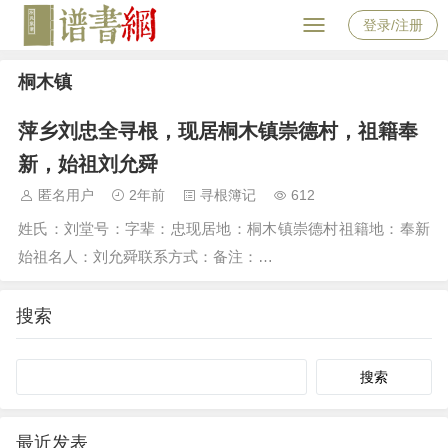
登录/注册
桐木镇
萍乡刘忠全寻根，现居桐木镇崇德村，祖籍奉
新，始祖刘允舜
匿名用户
2年前
寻根簿记
612
姓氏：刘堂号：字辈：忠现居地：桐木镇崇德村祖籍地：奉新
始祖名人：刘允舜联系方式：备注：…
搜索
Search
最近发表