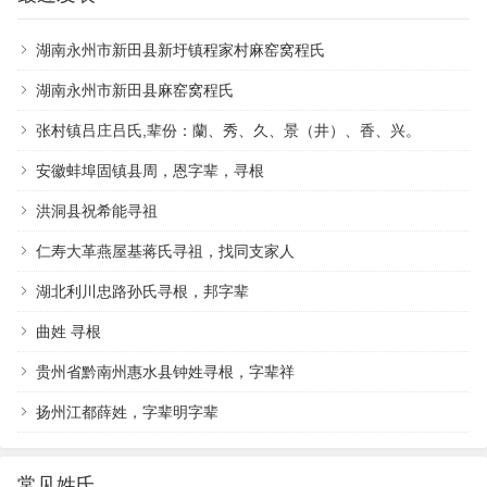
湖南永州市新田县新圩镇程家村麻窑窝程氏
湖南永州市新田县麻窑窝程氏
张村镇吕庄吕氏,辈份：蘭、秀、久、景（井）、香、兴。
安徽蚌埠固镇县周，恩字辈，寻根
洪洞县祝希能寻祖
仁寿大革燕屋基蒋氏寻祖，找同支家人
湖北利川忠路孙氏寻根，邦字辈
曲姓 寻根
贵州省黔南州惠水县钟姓寻根，字辈祥
扬州江都薛姓，字辈明字辈
常见姓氏