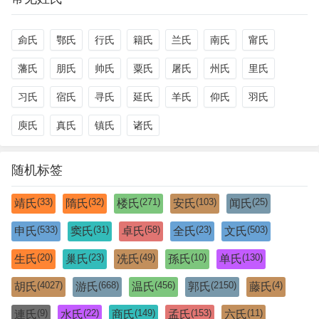
侴氏
鄂氏
行氏
籍氏
兰氏
南氏
甯氏
藩氏
朋氏
帅氏
粟氏
屠氏
州氏
里氏
习氏
宿氏
寻氏
延氏
羊氏
仰氏
羽氏
庾氏
真氏
镇氏
诸氏
随机标签
(33)
(32)
(271)
(103)
(25)
靖氏
隋氏
楼氏
安氏
闻氏
(533)
(31)
(58)
(23)
(503)
申氏
窦氏
卓氏
全氏
文氏
(20)
(23)
(49)
(10)
(130)
生氏
巢氏
冼氏
孫氏
单氏
(4027)
(668)
(456)
(2150)
(4)
胡氏
游氏
温氏
郭氏
藤氏
(9)
(22)
(149)
(153)
(11)
連氏
水氏
商氏
孟氏
六氏