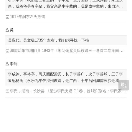
昌，我爷爷是春字辈，我父亲是生字辈的，我是成字辈的，来自涟水
左圩，迁至泗阳里仁
1917年润东左氏族谱
吴
吴应代、吴文极1735年左右，我们想寻找一下根
湖南岳阳市湘阴县 1943年《湘阴铜盆吴氏族谱三十卷首二卷湖南省岳阳市湘阴县》发祥堂|吴楚椿（主修）
李剑
李成馀。字裕亭，号庆圃配梁氏，长子李善广，次子李善球，三子李
显配杨氏【永乐九年任浔州教谕，迁广西，十年后回湖南长沙迁成馀
公骨骸葬广西】
李氏，湖南，长沙县 《星沙李氏支谱 [11卷，首1卷](别名：李氏家乘)》李芳城 ...[等]主修 ; 李沛华 ... [等]纂修
吴
我们也提到吴肇基，也提到吴肇嗣
福建《吴氏族谱福建省》始迁祖-吴肇基-元|