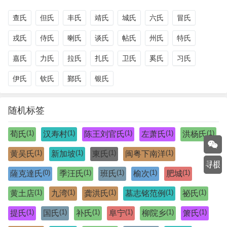
查氏
但氏
丰氏
靖氏
城氏
六氏
冒氏
戎氏
侍氏
喇氏
谈氏
帖氏
州氏
特氏
嘉氏
力氏
拉氏
扎氏
卫氏
奚氏
习氏
伊氏
钦氏
鄞氏
银氏
随机标签
(1)
(1)
(1)
(1)
(1)
荀氏
汉寿村
陈王刘官氏
左萧氏
洪杨氏
(1)
(1)
(1)
(1)
黄吴氏
新加坡
東氏
闽粤下南洋
(0)
(1)
(1)
(1)
(1)
薩克達氏
季汪氏
班氏
榆次
肥城
(1)
(1)
(1)
(1)
(1)
黄土店
九湾
龚洪氏
墓志铭范例
祕氏
(1)
(1)
(1)
(1)
(1)
(1)
提氏
国氏
补氏
阜宁
柳院乡
箫氏