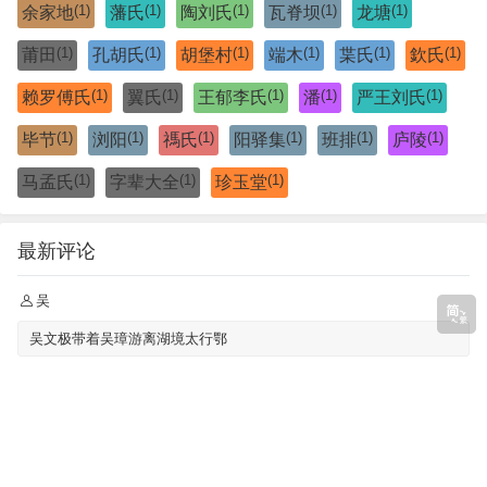
(1)
(1)
(1)
(1)
(1)
余家地
藩氏
陶刘氏
瓦脊坝
龙塘
(1)
(1)
(1)
(1)
(1)
(1)
莆田
孔胡氏
胡堡村
端木
枼氏
欽氏
(1)
(1)
(1)
(1)
(1)
赖罗傅氏
翼氏
王郁李氏
潘
严王刘氏
(1)
(1)
(1)
(1)
(1)
(1)
毕节
浏阳
禡氏
阳驿集
班排
庐陵
(1)
(1)
(1)
马孟氏
字辈大全
珍玉堂
最新评论
吴
吴文极带着吴璋游离湖境太行鄂
吴氏，湖南，湘阴县 《石版吴氏族谱 [8卷，首1卷](别名：吴氏族谱)》
左成池
听长辈讲，我们是三都堂的，字辈是：宏万宝春，生成其德，家道永