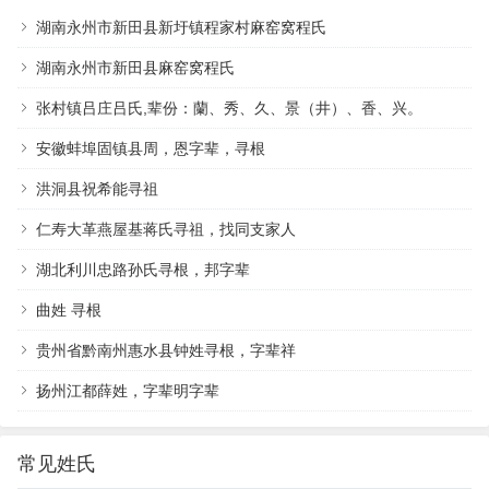
湖南永州市新田县新圩镇程家村麻窑窝程氏
湖南永州市新田县麻窑窝程氏
张村镇吕庄吕氏,辈份：蘭、秀、久、景（井）、香、兴。
安徽蚌埠固镇县周，恩字辈，寻根
洪洞县祝希能寻祖
仁寿大革燕屋基蒋氏寻祖，找同支家人
湖北利川忠路孙氏寻根，邦字辈
曲姓 寻根
贵州省黔南州惠水县钟姓寻根，字辈祥
扬州江都薛姓，字辈明字辈
常见姓氏