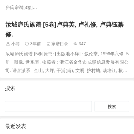
庐氏宗谱[3卷]…
汝城庐氏族谱 [5卷]卢典英, 卢礼修, 卢典钰纂
修.
小簿
3年前
家谱目录
347
汝城庐氏族谱 [5卷]原书: [出版地不详] : 叙伦堂, 1996年六修. 5
册 : 图像, 世系表. 收藏者 : 浙江省金华市成蹊信息发展有限公
司. 谱含派系 : 金山, 大坪, 干浦(甫), 文明, 护村塘, 栽培江, 横山,
塔前等…
搜索
Search
最近发表