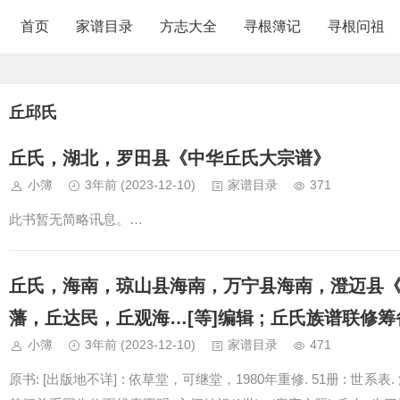
首页
家谱目录
方志大全
寻根簿记
寻根问祖
丘邱氏
丘氏，湖北，罗田县《中华丘氏大宗谱》
小簿
3年前
(2023-12-10)
家谱目录
371
此书暂无简略讯息。…
丘氏，海南，琼山县海南，万宁县海南，澄迈县《丘
藩，丘达民，丘观海…[等]编辑 ; 丘氏族谱联修筹
小簿
3年前
(2023-12-10)
家谱目录
471
原书: [出版地不详] : 依草堂，可继堂，1980年重修. 51册 : 世系表