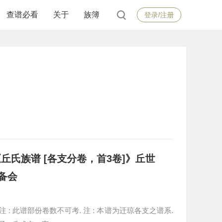
查谱必看
关于
族簿
登录/注册
氏族谱 [各支分卷，首3卷]》丘世
备会
. 注 : 此谱部份卷数不可考. 注 : 本谱为迁琼各支之谱系.