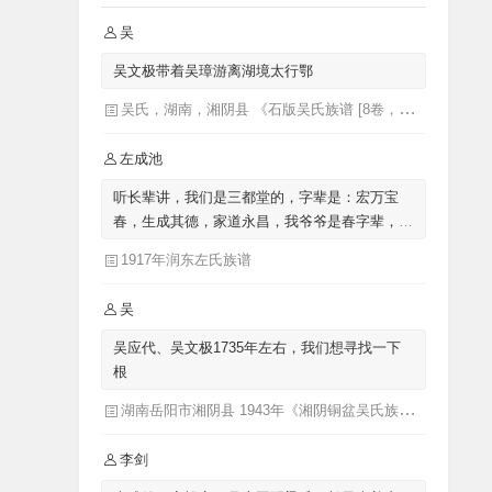
吴
吴文极带着吴璋游离湖境太行鄂
吴氏，湖南，湘阴县 《石版吴氏族谱 [8卷，首1卷](别名：吴氏族谱)》
左成池
听长辈讲，我们是三都堂的，字辈是：宏万宝
春，生成其德，家道永昌，我爷爷是春字辈，我
父亲是生字辈的，我是成字辈的，来自涟水左
1917年润东左氏族谱
圩，迁至泗阳里仁
吴
吴应代、吴文极1735年左右，我们想寻找一下
根
湖南岳阳市湘阴县 1943年《湘阴铜盆吴氏族谱三十卷首二卷湖南省岳阳市湘阴县》发祥堂|吴楚椿（主修）
李剑