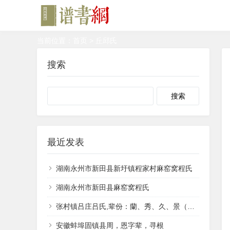
当前位置：
首页
> 丘邱氏
搜索
Search
最近发表
湖南永州市新田县新圩镇程家村麻窑窝程氏
湖南永州市新田县麻窑窝程氏
张村镇吕庄吕氏,辈份：蘭、秀、久、景（井）、香、兴。
安徽蚌埠固镇县周，恩字辈，寻根