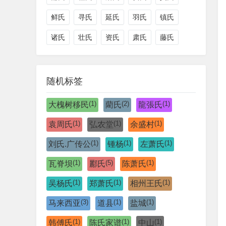
鲜氏
寻氏
延氏
羽氏
镇氏
诸氏
壮氏
资氏
肃氏
藤氏
随机标签
(1)
(2)
(1)
大槐树移民
藺氏
龍張氏
(1)
(1)
(1)
袁周氏
弘农堂
余盛村
(1)
(1)
(1)
刘氏.广传公
锺杨
左萧氏
(1)
(5)
(1)
瓦脊坝
酈氏
陈萧氏
(1)
(1)
(1)
吴杨氏
郑萧氏
相州王氏
(3)
(1)
(1)
马来西亚
道县
盐城
(1)
(1)
(1)
韩傅氏
陈氏家谱
中山