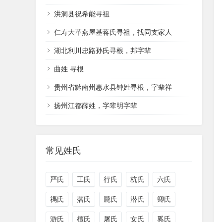
洪洞县祝希能寻祖
仁寿大革燕屋基蒋氏寻祖，找同支家人
湖北利川忠路孙氏寻根，邦字辈
曲姓 寻根
贵州省黔南州惠水县钟姓寻根，字辈祥
扬州江都薛姓，字辈明字辈
常见姓氏
严氏
工氏
行氏
杭氏
六氏
禡氏
藩氏
龎氏
潜氏
卿氏
游氏
檀氏
屠氏
女氏
奚氏