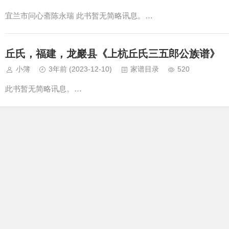
宜兰市问心斋陈永瑞 此书暂无简略讯息。…
丘氏，福建，龙巖县《上杭丘氏三五郎公族谱》
小簿
3年前
(2023-12-10)
家谱目录
520
此书暂无简略讯息。…