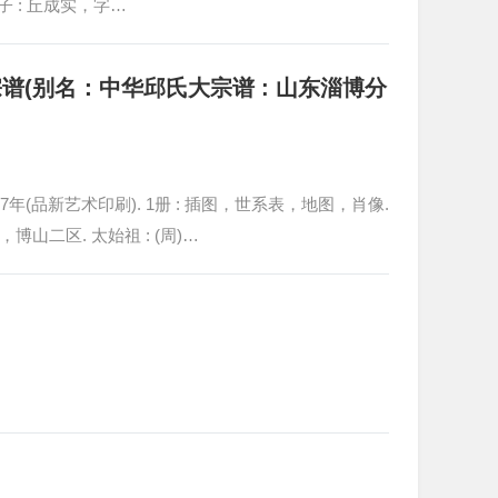
子 : 丘成实，字…
(别名：中华邱氏大宗谱 : 山东淄博分
7年(品新艺术印刷). 1册 : 插图，世系表，地图，肖像.
博山二区. 太始祖 : (周)…