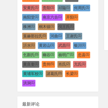
(1)
(1)
(1)
(1)
安黄氏
贵阳
邱隘
何周氏
(1)
(1)
(1)
南阳堂
南京六合
开阳
(1)
(1)
(1)
株洲
桐木镇
倪王氏
(0)
(1)
(1)
葉赫那拉氏
河曲
王谢氏
(1)
(1)
(1)
(1)
沂水
黄岩山
武昌
银川
(0)
(1)
(1)
(1)
乞顏氏
幽谷
杨明广
忠县
(1)
(5)
(2)
(1)
黄良奎
贵州
肖氏
亢氏
(1)
(0)
(1)
黄埔军校
諸葛氏
长梁
(1)
洪洞
最新评论