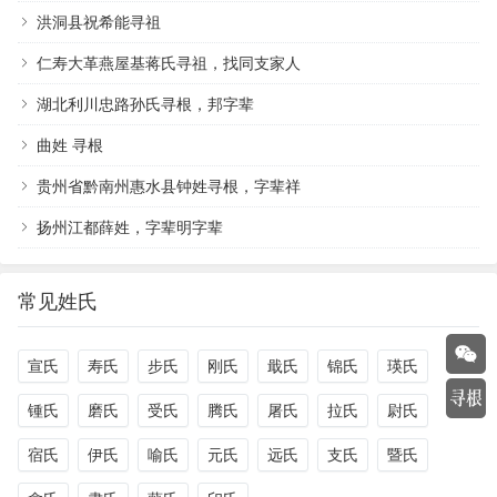
洪洞县祝希能寻祖
仁寿大革燕屋基蒋氏寻祖，找同支家人
湖北利川忠路孙氏寻根，邦字辈
曲姓 寻根
贵州省黔南州惠水县钟姓寻根，字辈祥
扬州江都薛姓，字辈明字辈
常见姓氏
宣氏
寿氏
步氏
刚氏
戢氏
锦氏
瑛氏
锺氏
磨氏
受氏
腾氏
屠氏
拉氏
尉氏
宿氏
伊氏
喻氏
元氏
远氏
支氏
暨氏