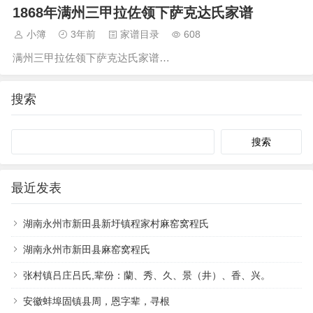
1868年满州三甲拉佐领下萨克达氏家谱
小簿
3年前
家谱目录
608
满州三甲拉佐领下萨克达氏家谱…
搜索
Search
最近发表
湖南永州市新田县新圩镇程家村麻窑窝程氏
湖南永州市新田县麻窑窝程氏
张村镇吕庄吕氏,辈份：蘭、秀、久、景（井）、香、兴。
安徽蚌埠固镇县周，恩字辈，寻根