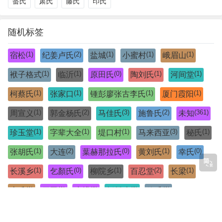
畲氏
肃氏
藤氏
印氏
随机标签
(1)
(2)
(1)
(1)
(1)
宿松
纪姜卢氏
盐城
小蜜村
峨眉山
(1)
(1)
(0)
(1)
(1)
袱子格式
临沂
原田氏
陶刘氏
河间堂
(1)
(1)
(1)
(1)
柯蔡氏
张家口
锺彭廖张古李氏
厦门霞阳
(1)
(2)
(3)
(2)
(361)
周宣义
郭金杨氏
马佳氏
施鲁氏
未知
(1)
(1)
(1)
(3)
(1)
珍玉堂
字辈大全
堤口村
马来西亚
秘氏
(1)
(2)
(0)
(1)
(0)
张胡氏
大连
葉赫那拉氏
黄刘氏
幸氏
(1)
(0)
(1)
(2)
(1)
长溪乡
乞顏氏
柳院乡
百忍堂
长梁
(1)
(1)
(1)
(1)
(1)
库氏
罗田
班排
板桥乡
欽氏
(1)
(1)
(1)
(1)
(1)
闽粤下南洋
曹李氏
回龙桥
武冈
十堰