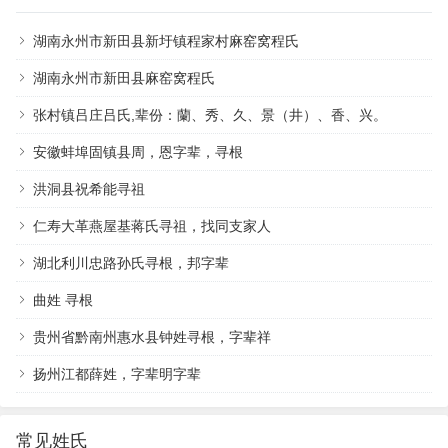
湖南永州市新田县新圩镇程家村麻窑窝程氏
湖南永州市新田县麻窑窝程氏
张村镇吕庄吕氏,辈份：蘭、秀、久、景（井）、香、兴。
安徽蚌埠固镇县周，恩字辈，寻根
洪洞县祝希能寻祖
仁寿大革燕屋基蒋氏寻祖，找同支家人
湖北利川忠路孙氏寻根，邦字辈
曲姓 寻根
贵州省黔南州惠水县钟姓寻根，字辈祥
扬州江都薛姓，字辈明字辈
常见姓氏