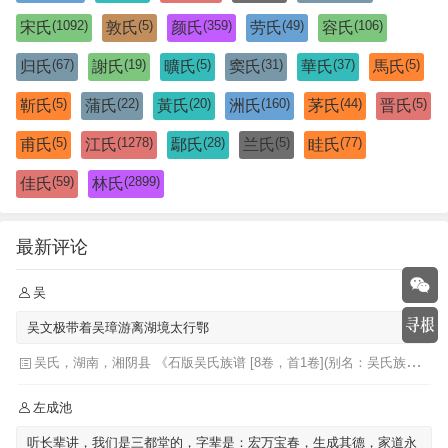
(1092)
(5)
(359)
(49)
(106)
宋氏
敦氏
颜氏
劳氏
容氏
(67)
(19)
(5)
(31)
(37)
(5)
归氏
謝氏
曠氏
窦氏
華氏
馬氏
(5)
(22)
(20)
(160)
(44)
(5)
靳氏
蒲氏
黃氏
洲氏
茅氏
晋氏
(5)
(1278)
(28)
(5)
(77)
甫氏
江氏
鄢氏
兰氏
眭氏
(59)
(2899)
佳氏
林氏
最新评论
吴
吴文极带着吴璋游离湖境太行鄂
吴氏，湖南，湘阴县 《石版吴氏族谱 [8卷，首1卷](别名：吴氏族谱)》
左成池
听长辈讲，我们是三都堂的，字辈是：宏万宝春，生成其德，家道永