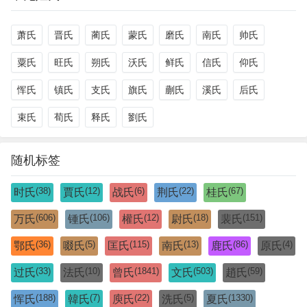
萧氏
晋氏
蔺氏
蒙氏
磨氏
南氏
帅氏
粟氏
旺氏
朔氏
沃氏
鲜氏
信氏
仰氏
恽氏
镇氏
支氏
旗氏
蒯氏
溪氏
后氏
束氏
荀氏
释氏
劉氏
随机标签
(38)
(12)
(6)
(22)
(67)
时氏
賈氏
战氏
荆氏
桂氏
(606)
(106)
(12)
(18)
(151)
万氏
锺氏
權氏
尉氏
裴氏
(36)
(5)
(115)
(13)
(86)
(4)
鄂氏
啜氏
匡氏
南氏
鹿氏
原氏
(33)
(10)
(1841)
(503)
(59)
过氏
法氏
曾氏
文氏
趙氏
(188)
(7)
(22)
(5)
(1330)
恽氏
韓氏
庾氏
洗氏
夏氏