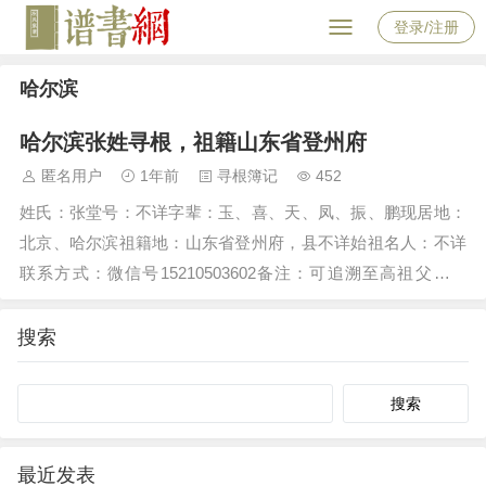
登录/注册
哈尔滨
哈尔滨张姓寻根，祖籍山东省登州府
匿名用户
1年前
寻根簿记
452
姓氏：张堂号：不详字辈：玉、喜、天、凤、振、鹏现居地：
北京、哈尔滨祖籍地：山东省登州府，县不详始祖名人：不详
联系方式：微信号15210503602备注：可追溯至高祖父张玉
宝，清朝末年年幼时随父亲由登州徙往吉林双城县正黄旗二屯
（现为哈尔滨市香坊区平安村），1900年参军，两年多后返
搜索
乡，辈分依次为玉、喜…
Search
最近发表