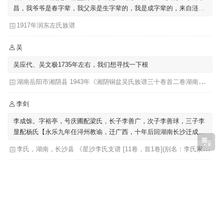
昌，我爷爷是春字辈，我父亲是生字辈的，我是成字辈的，来自涟水
左圩，迁至泗阳里仁
1917年润东左氏族谱
吴
吴应代、吴文极1735年左右，我们想寻找一下根
湖南岳阳市湘阴县 1943年《湘阴铜盆吴氏族谱三十卷首二卷湖南省岳阳市湘阴县》发祥堂|吴楚椿（主修）
李剑
李成馀。字裕亭，号庆圃配梁氏，长子李善广，次子李善球，三子李
显配杨氏【永乐九年任浔州教谕，迁广西，十年后回湖南长沙迁成馀
公骨骸葬广西】
李氏，湖南，长沙县 《星沙李氏支谱 [11卷，首1卷](别名：李氏家乘)》李芳城 ...[等]主修 ; 李沛华 ... [等]纂修
吴
我们也提到吴肇基，也提到吴肇嗣
福建《吴氏族谱福建省》始迁祖-吴肇基-元|