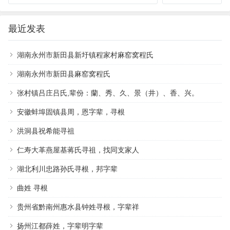
最近发表
湖南永州市新田县新圩镇程家村麻窑窝程氏
湖南永州市新田县麻窑窝程氏
张村镇吕庄吕氏,辈份：蘭、秀、久、景（井）、香、兴。
安徽蚌埠固镇县周，恩字辈，寻根
洪洞县祝希能寻祖
仁寿大革燕屋基蒋氏寻祖，找同支家人
湖北利川忠路孙氏寻根，邦字辈
曲姓 寻根
贵州省黔南州惠水县钟姓寻根，字辈祥
扬州江都薛姓，字辈明字辈