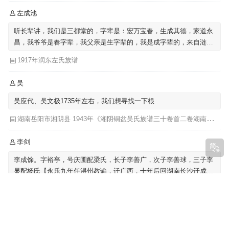
左成池
听长辈讲，我们是三都堂的，字辈是：宏万宝春，生成其德，家道永
昌，我爷爷是春字辈，我父亲是生字辈的，我是成字辈的，来自涟水
左圩，迁至泗阳里仁
1917年润东左氏族谱
吴
吴应代、吴文极1735年左右，我们想寻找一下根
湖南岳阳市湘阴县 1943年《湘阴铜盆吴氏族谱三十卷首二卷湖南省岳阳市湘阴县》发祥堂|吴楚椿（主修）
李剑
李成馀。字裕亭，号庆圃配梁氏，长子李善广，次子李善球，三子李
显配杨氏【永乐九年任浔州教谕，迁广西，十年后回湖南长沙迁成馀
公骨骸葬广西】
李氏，湖南，长沙县 《星沙李氏支谱 [11卷，首1卷](别名：李氏家乘)》李芳城 ...[等]主修 ; 李沛华 ... [等]纂修
吴