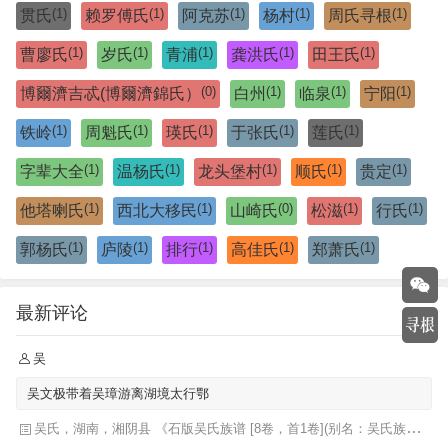
(1)
(1)
(1)
(1)
(1)
贯氏
赖罗傅氏
阿克苏
杨村
周氏寻根
(1)
(1)
(1)
(1)
(1)
曹廖氏
岁氏
青浦
龚洪氏
田王氏
(0)
(1)
(1)
(1)
博爾濟吉忒(博爾濟錦氏）
白州
临泉
宁阳
(1)
(1)
(1)
(1)
(1)
铁岭
周魁氏
瑛氏
于张氏
莲氏
(1)
(1)
(1)
(1)
(1)
字辈大全
温杨氏
龙头堡村
顺氏
贵定
(1)
(1)
(0)
(1)
(1)
他塔喇氏
西北大移民
山崎氏
松滋
行氏
(1)
(1)
(1)
(1)
(1)
郭杨氏
庐陵
排行
高佳氏
郑萧氏
最新评论
吴
吴文极带着吴璋游离湖境太行鄂
吴氏，湖南，湘阴县 《石版吴氏族谱 [8卷，首1卷](别名：吴氏族谱)》