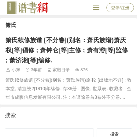
登录/注册
箫氏
箫氏续修族谱 [不分卷](别名：萧氏族谱)萧庆
权[等]倡修 ; 萧钟仑[等]主修 ; 萧有溶[等]监修
; 萧济湘[等]编修.
小簿
3年前
家谱目录
376
箫氏续修族谱 [不分卷](别名：萧氏族谱)原书: [出版地不详] : 敦
本堂, 清宣统2[1910]年续修. 存36册 : 图像, 世系表. 收藏者 : 金
华市成蹊信息发展有限公司. 注 : 本谱除卷首3卷外不分卷. 总卷
数不详. 注: 该…
搜索
Search