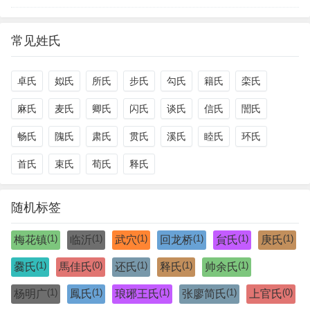
常见姓氏
卓氏
姒氏
所氏
步氏
勾氏
籍氏
栾氏
麻氏
麦氏
卿氏
闪氏
谈氏
信氏
誾氏
畅氏
隗氏
肃氏
贯氏
溪氏
睦氏
环氏
首氏
束氏
荀氏
释氏
随机标签
(1)
(1)
(1)
(1)
(1)
(1)
梅花镇
临沂
武穴
回龙桥
貟氏
庚氏
(1)
(0)
(1)
(1)
(1)
爨氏
馬佳氏
还氏
释氏
帅余氏
(1)
(1)
(1)
(1)
(0)
杨明广
鳳氏
琅琊王氏
张廖简氏
上官氏