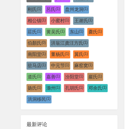
(1)
(1)
(1)
刚氏
呂氏
盘州龙洞
(1)
(1)
(1)
相公镇
小蜜村
王谢氏
(1)
(1)
(1)
(1)
莊氏
黄吴氏
东山
爨氏
(0)
(1)
伯顏氏
洪翁江龚汪方氏
(1)
(1)
(1)
南阳堂
董杨氏
翼氏
(1)
(1)
(1)
驻马店
中元节
麻窑窝
(1)
(1)
(1)
(1)
道氏
嘉善
汾阳堂
巖氏
(1)
(1)
(1)
(1)
扬氏
滁州
孔胡氏
邓余氏
(1)
洪洞移民
最新评论