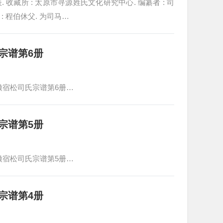
世系表. 收藏所 : 太原市寻源姓氏文化研究中心. 编纂者 : 司
: 程伯休父. 为司马…
宗谱第6册
徽宿松司氏宗谱第6册…
宗谱第5册
徽宿松司氏宗谱第5册…
宗谱第4册