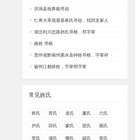
洪洞县祝希能寻祖
仁寿大革燕屋基蒋氏寻祖，找同支家人
湖北利川忠路孙氏寻根，邦字辈
曲姓 寻根
贵州省黔南州惠水县钟姓寻根，字辈祥
扬州江都薛姓，字辈明字辈
常见姓氏
矫氏
景氏
道氏
廉氏
六氏
庐氏
茆氏
蒙氏
苗氏
龎氏
受氏
浦氏
卿氏
硕氏
里氏