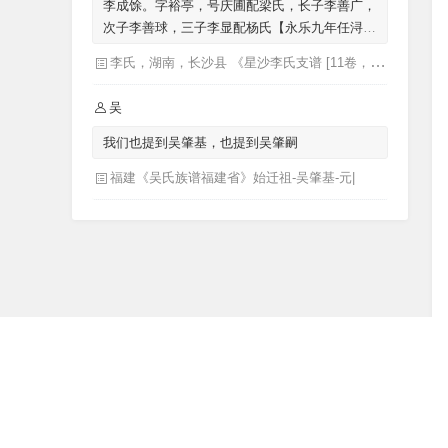
李成馀。字裕亭，号庆圃配梁氏，长子李善广，
次子李善球，三子李显配杨氏【永乐九年任浔州
教谕，迁广西，十年后回湖南长沙迁成馀公骨骸
李氏，湖南，长沙县 《星沙李氏支谱 [11卷，首1卷](别名：李氏家乘)》李芳城 ...[等]主修 ; 李沛华 ... [等]纂修
葬广西】
吴
我们也提到吴肇基，也提到吴肇嗣
福建《吴氏族谱福建省》始迁祖-吴肇基-元|