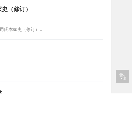
家史（修订）
宁司氏本家史（修订）…
谱
疃司氏族谱…