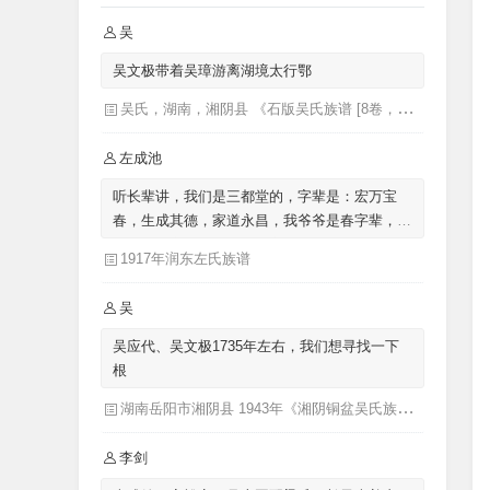
吴
吴文极带着吴璋游离湖境太行鄂
吴氏，湖南，湘阴县 《石版吴氏族谱 [8卷，首1卷](别名：吴氏族谱)》
左成池
听长辈讲，我们是三都堂的，字辈是：宏万宝
春，生成其德，家道永昌，我爷爷是春字辈，我
父亲是生字辈的，我是成字辈的，来自涟水左
1917年润东左氏族谱
圩，迁至泗阳里仁
吴
吴应代、吴文极1735年左右，我们想寻找一下
根
湖南岳阳市湘阴县 1943年《湘阴铜盆吴氏族谱三十卷首二卷湖南省岳阳市湘阴县》发祥堂|吴楚椿（主修）
李剑