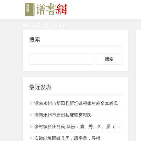
当前位置：
首页
> 司氏
搜索
Search
最近发表
湖南永州市新田县新圩镇程家村麻窑窝程氏
湖南永州市新田县麻窑窝程氏
张村镇吕庄吕氏,辈份：蘭、秀、久、景（井）、香、兴。
安徽蚌埠固镇县周，恩字辈，寻根