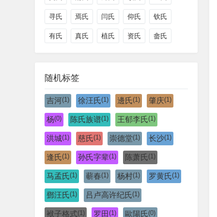
寻氏
焉氏
闫氏
仰氏
钦氏
有氏
真氏
植氏
资氏
畲氏
随机标签
(1)
(1)
(1)
(1)
吉河
徐汪氏
邊氏
肇庆
(0)
(1)
(1)
杨
陈氏族谱
王郁李氏
(1)
(1)
(1)
(1)
洪城
慈氏
崇德堂
长沙
(1)
(1)
(1)
逢氏
孙氏字辈
陈萧氏
(1)
(1)
(1)
(1)
马孟氏
蕲春
杨村
罗黄氏
(1)
(1)
鄧汪氏
吕卢高许纪氏
(1)
(1)
(0)
袱子格式
罗田
歐陽氏