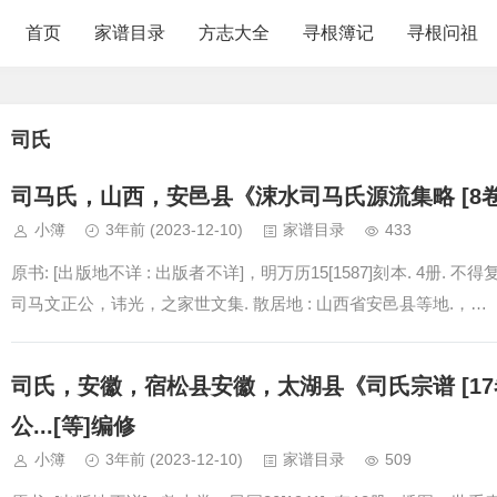
首页
家谱目录
方志大全
寻根簿记
寻根问祖
司氏
司马氏，山西，安邑县《涑水司马氏源流集略 [8卷
小簿
3年前
(2023-12-10)
家谱目录
433
原书: [出版地不详 : 出版者不详]，明万历15[1587]刻本. 4册. 
司马文正公，讳光，之家世文集. 散居地 : 山西省安邑县等地.，…
司氏，安徽，宿松县安徽，太湖县《司氏宗谱 [17
公...[等]编修
小簿
3年前
(2023-12-10)
家谱目录
509