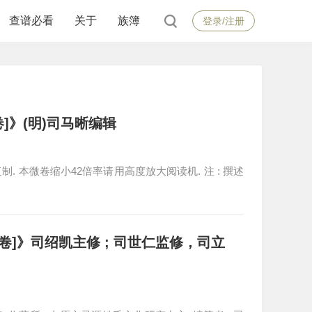
查谱必看
关于
族簿
登录/注册
]》(明)司马晰编辑
不得复制. 本微卷缩小42倍率请用高度放大阅读机. 注 : 撰述
卷]》司绍凯主修 ; 司世仁监修，司立