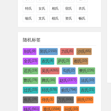
特氏
女氏
相氏
宿氏
衣氏
喻氏
支氏
植氏
资氏
畅氏
随机标签
(9)
(2150)
(6)
(65)
别氏
郭氏
力氏
沙氏
(23)
(4)
(3)
(10)
全氏
农氏
庐氏
都氏
(19)
(4265)
(2)
(226)
迟氏
吴氏
勾氏
樊氏
(78)
(16)
(2377)
(10)
酆氏
腾氏
赵氏
法氏
(33)
(578)
(794)
(21)
过氏
邱氏
俞氏
吉氏
(28)
(1)
(606)
(232)
焦氏
侍氏
万氏
田氏
(561)
(1594)
(10)
钱氏
章氏
问氏