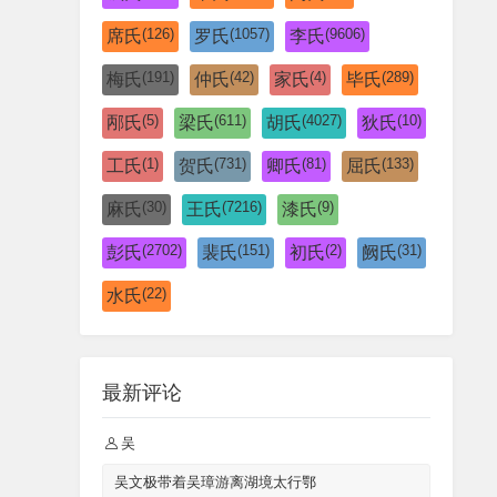
(126)
(1057)
(9606)
席氏
罗氏
李氏
(191)
(42)
(4)
(289)
梅氏
仲氏
家氏
毕氏
(5)
(611)
(4027)
(10)
邴氏
梁氏
胡氏
狄氏
(1)
(731)
(81)
(133)
工氏
贺氏
卿氏
屈氏
(30)
(7216)
(9)
麻氏
王氏
漆氏
(2702)
(151)
(2)
(31)
彭氏
裴氏
初氏
阙氏
(22)
水氏
最新评论
吴
吴文极带着吴璋游离湖境太行鄂