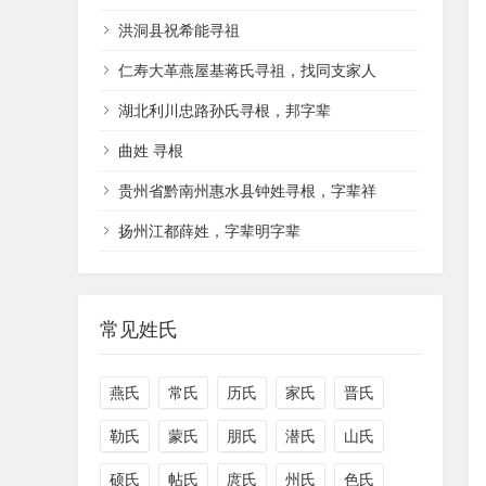
洪洞县祝希能寻祖
仁寿大革燕屋基蒋氏寻祖，找同支家人
湖北利川忠路孙氏寻根，邦字辈
曲姓 寻根
贵州省黔南州惠水县钟姓寻根，字辈祥
扬州江都薛姓，字辈明字辈
常见姓氏
燕氏
常氏
历氏
家氏
晋氏
勒氏
蒙氏
朋氏
潜氏
山氏
硕氏
帖氏
庹氏
州氏
色氏