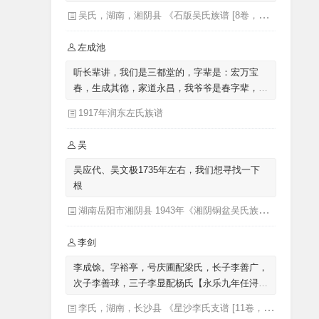
吴氏，湖南，湘阴县 《石版吴氏族谱 [8卷，首1卷](别名：吴氏族谱)》
左成池
听长辈讲，我们是三都堂的，字辈是：宏万宝
春，生成其德，家道永昌，我爷爷是春字辈，我
父亲是生字辈的，我是成字辈的，来自涟水左
1917年润东左氏族谱
圩，迁至泗阳里仁
吴
吴应代、吴文极1735年左右，我们想寻找一下
根
湖南岳阳市湘阴县 1943年《湘阴铜盆吴氏族谱三十卷首二卷湖南省岳阳市湘阴县》发祥堂|吴楚椿（主修）
李剑
李成馀。字裕亭，号庆圃配梁氏，长子李善广，
次子李善球，三子李显配杨氏【永乐九年任浔州
教谕，迁广西，十年后回湖南长沙迁成馀公骨骸
李氏，湖南，长沙县 《星沙李氏支谱 [11卷，首1卷](别名：李氏家乘)》李芳城 ...[等]主修 ; 李沛华 ... [等]纂修
葬广西】