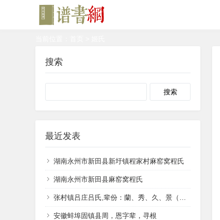
当前位置：
首页
> 姬氏
搜索
Search
最近发表
湖南永州市新田县新圩镇程家村麻窑窝程氏
湖南永州市新田县麻窑窝程氏
张村镇吕庄吕氏,辈份：蘭、秀、久、景（井）、香、兴。
安徽蚌埠固镇县周，恩字辈，寻根