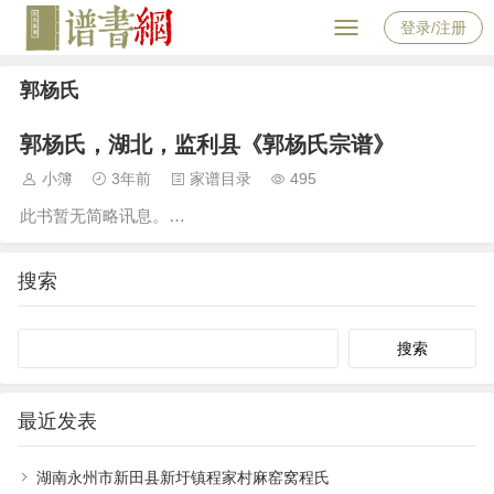
登录/注册
郭杨氏
郭杨氏，湖北，监利县《郭杨氏宗谱》
小簿
3年前
家谱目录
495
此书暂无简略讯息。…
搜索
Search
最近发表
湖南永州市新田县新圩镇程家村麻窑窝程氏