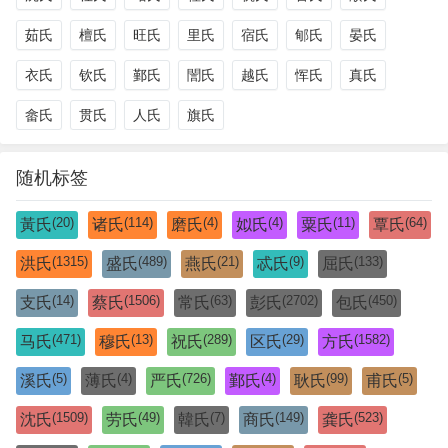
茹氏
檀氏
旺氏
里氏
宿氏
郇氏
晏氏
衣氏
钦氏
鄞氏
誾氏
越氏
恽氏
真氏
畲氏
贯氏
人氏
旗氏
随机标签
(20)
(114)
(4)
(4)
(11)
(64)
黃氏
诸氏
磨氏
姒氏
粟氏
覃氏
(1315)
(489)
(21)
(9)
(133)
洪氏
盛氏
燕氏
忒氏
屈氏
(14)
(1506)
(63)
(2702)
(450)
支氏
蔡氏
常氏
彭氏
包氏
(471)
(13)
(289)
(29)
(1582)
马氏
穆氏
祝氏
区氏
方氏
(5)
(4)
(726)
(4)
(99)
(5)
溪氏
薄氏
严氏
鄞氏
耿氏
甫氏
(1509)
(49)
(7)
(149)
(523)
沈氏
劳氏
韓氏
商氏
龚氏