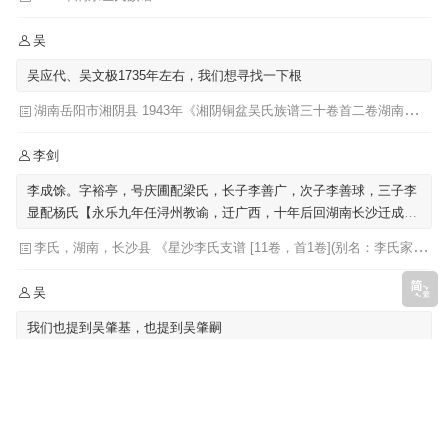
吴
吴应代、吴文极1735年左右，我们想寻找一下根
湖南岳阳市湘阴县 1943年《湘阴铜盆吴氏族谱三十卷首二卷湖南省岳阳市湘阴县》发祥堂|吴楚椿（主修）
李剑
李成馀。字裕亭，号庆圃配梁氏，长子李善广，次子李善球，三子李
显配杨氏【永乐九年任浔州教谕，迁广西，十年后回湖南长沙迁成馀
公骨骸葬广西】
李氏，湖南，长沙县 《星沙李氏支谱 [11卷，首1卷](别名：李氏家乘)》李芳城 ...[等]主修 ; 李沛华 ... [等]纂修
吴
我们也提到吴肇基，也提到吴肇嗣
福建《吴氏族谱福建省》始迁祖-吴肇基-元|
Copyright
谱书网
Pu.GensBook.Com Rights Reserved. 声明：网