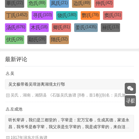
(22)
(89)
(21)
(49)
(42)
畢氏
危氏
凤氏
边氏
仲氏
(1452)
(103)
(180)
(78)
(31)
丁氏
寻氏
饶氏
酆氏
窦氏
(676)
(18)
(81)
(1435)
(13)
汤氏
木氏
卿氏
姜氏
禄氏
(29)
(28)
(32)
伏氏
鄢氏
隋氏
最新评论
吴
吴文极带着吴璋游离湖境太行鄂
吴氏，湖南，湘阴县 《石版吴氏族谱 [8卷，首1卷](别名：吴氏族谱)》
左成池
听长辈讲，我们是三都堂的，字辈是：宏万宝春，生成其德，家道永
昌，我爷爷是春字辈，我父亲是生字辈的，我是成字辈的，来自涟水
左圩，迁至泗阳里仁
1917年润东左氏族谱