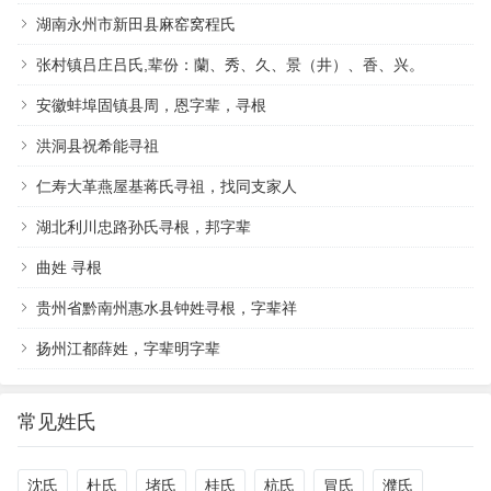
湖南永州市新田县麻窑窝程氏
张村镇吕庄吕氏,辈份：蘭、秀、久、景（井）、香、兴。
安徽蚌埠固镇县周，恩字辈，寻根
洪洞县祝希能寻祖
仁寿大革燕屋基蒋氏寻祖，找同支家人
湖北利川忠路孙氏寻根，邦字辈
曲姓 寻根
贵州省黔南州惠水县钟姓寻根，字辈祥
扬州江都薛姓，字辈明字辈
常见姓氏
沈氏
杜氏
堵氏
桂氏
杭氏
冒氏
濮氏