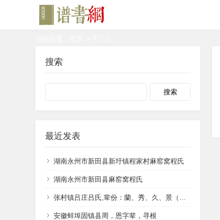
当前位置：
首页
> 千二公
搜索
Search
最近发表
湖南永州市新田县新圩镇程家村麻窑窝程氏
湖南永州市新田县麻窑窝程氏
张村镇吕庄吕氏,辈份：蘭、秀、久、景（井）、香、兴。
安徽蚌埠固镇县周，恩字辈，寻根