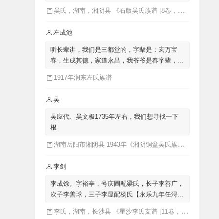
吴氏，湖南，湘阴县 《石版吴氏族谱 [8卷，首1卷](别名：吴氏族谱)》
左成池
听长辈讲，我们是三都堂的，字辈是：宏万宝
春，生成其德，家道永昌，我爷爷是春字辈，我
父亲是生字辈的，我是成字辈的，来自涟水左
1917年润东左氏族谱
圩，迁至泗阳里仁
吴
吴应代、吴文极1735年左右，我们想寻找一下
根
湖南岳阳市湘阴县 1943年《湘阴铜盆吴氏族谱三十卷首二卷湖南省岳阳市湘阴县》发祥堂|吴楚椿（主修）
李剑
李成馀。字裕亭，号庆圃配梁氏，长子李善广，
次子李善球，三子李显配杨氏【永乐九年任浔州
教谕，迁广西，十年后回湖南长沙迁成馀公骨骸
李氏，湖南，长沙县 《星沙李氏支谱 [11卷，首1卷](别名：李氏家乘)》李芳城 ...[等]主修 ; 李沛华 ... [等]纂修
葬广西】