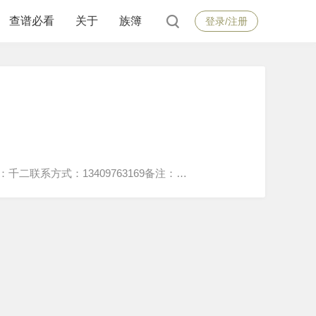
查谱必看
关于
族簿
登录/注册
联系方式：13409763169备注：…