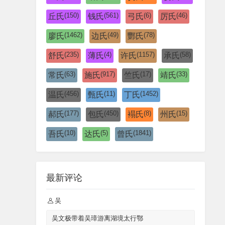
(150)
(561)
(6)
(46)
丘氏
钱氏
弓氏
厉氏
(1462)
(49)
(78)
廖氏
边氏
酆氏
(235)
(4)
(1157)
(58)
舒氏
薄氏
许氏
承氏
(63)
(917)
(17)
(33)
常氏
施氏
竺氏
靖氏
(456)
(11)
(1452)
温氏
甄氏
丁氏
(177)
(450)
(8)
(15)
郝氏
包氏
褟氏
州氏
(10)
(5)
(1841)
吾氏
达氏
曾氏
最新评论
吴
吴文极带着吴璋游离湖境太行鄂