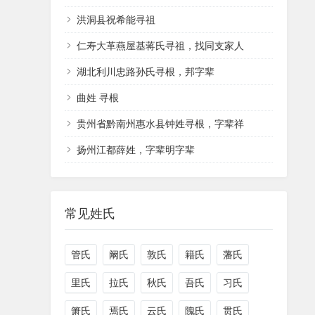
洪洞县祝希能寻祖
仁寿大革燕屋基蒋氏寻祖，找同支家人
湖北利川忠路孙氏寻根，邦字辈
曲姓 寻根
贵州省黔南州惠水县钟姓寻根，字辈祥
扬州江都薛姓，字辈明字辈
常见姓氏
管氏
阚氏
敦氏
籍氏
藩氏
里氏
拉氏
秋氏
吾氏
习氏
箫氏
焉氏
云氏
隗氏
贯氏