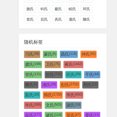
旗氏
钭氏
巖氏
睦氏
环氏
首氏
后氏
具氏
邊氏
陳氏
随机标签
(39)
(6)
(118)
(42)
习氏
蒙氏
聶氏
仲氏
(199)
(75)
(1442)
虞氏
卫氏
蒋氏
(131)
(731)
(29)
(44)
管氏
贺氏
区氏
干氏
(5)
(28)
(2702)
(22)
曠氏
浦氏
彭氏
荆氏
(18)
(1720)
(650)
茹氏
韩氏
华氏
(289)
(503)
(19)
毕氏
文氏
謝氏
(177)
(114)
(47)
(13)
应氏
诸氏
贡氏
娄氏