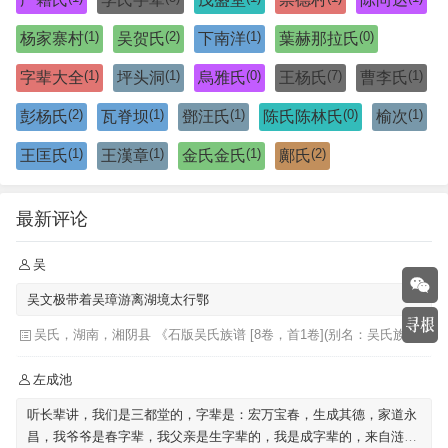
(1)
(2)
(1)
(0)
杨家寨村
吴贺氏
下南洋
葉赫那拉氏
(1)
(1)
(0)
(7)
(1)
字辈大全
坪头洞
烏雅氏
王杨氏
曹李氏
(2)
(1)
(1)
(0)
(1)
彭杨氏
瓦脊坝
鄧汪氏
陈氏陈林氏
榆次
(1)
(1)
(1)
(2)
王匡氏
王漢章
金氏金氏
鄺氏
最新评论
吴
吴文极带着吴璋游离湖境太行鄂
吴氏，湖南，湘阴县 《石版吴氏族谱 [8卷，首1卷](别名：吴氏族谱)》
左成池
听长辈讲，我们是三都堂的，字辈是：宏万宝春，生成其德，家道永
昌，我爷爷是春字辈，我父亲是生字辈的，我是成字辈的，来自涟水