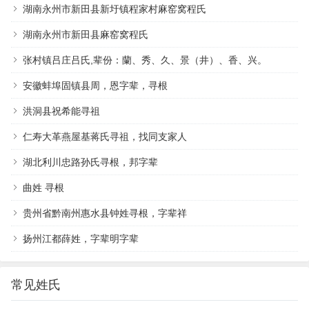
湖南永州市新田县新圩镇程家村麻窑窝程氏
湖南永州市新田县麻窑窝程氏
张村镇吕庄吕氏,辈份：蘭、秀、久、景（井）、香、兴。
安徽蚌埠固镇县周，恩字辈，寻根
洪洞县祝希能寻祖
仁寿大革燕屋基蒋氏寻祖，找同支家人
湖北利川忠路孙氏寻根，邦字辈
曲姓 寻根
贵州省黔南州惠水县钟姓寻根，字辈祥
扬州江都薛姓，字辈明字辈
常见姓氏