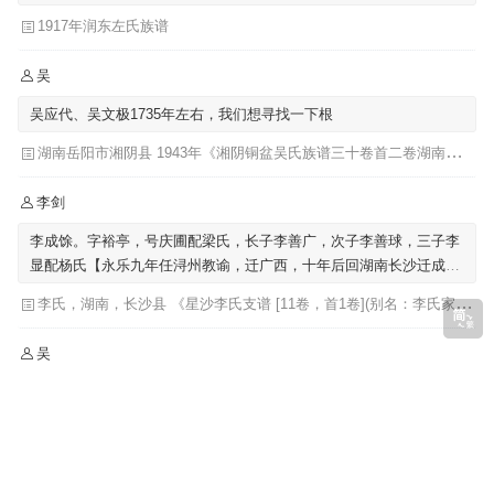
左圩，迁至泗阳里仁
1917年润东左氏族谱
吴
吴应代、吴文极1735年左右，我们想寻找一下根
湖南岳阳市湘阴县 1943年《湘阴铜盆吴氏族谱三十卷首二卷湖南省岳阳市湘阴县》发祥堂|吴楚椿（主修）
李剑
李成馀。字裕亭，号庆圃配梁氏，长子李善广，次子李善球，三子李
显配杨氏【永乐九年任浔州教谕，迁广西，十年后回湖南长沙迁成馀
公骨骸葬广西】
李氏，湖南，长沙县 《星沙李氏支谱 [11卷，首1卷](别名：李氏家乘)》李芳城 ...[等]主修 ; 李沛华 ... [等]纂修
吴
我们也提到吴肇基，也提到吴肇嗣
福建《吴氏族谱福建省》始迁祖-吴肇基-元|