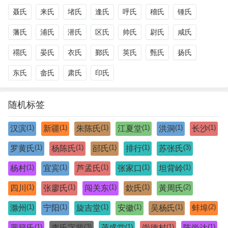
聂氏
来氏
堵氏
逢氏
呼氏
稽氏
锺氏
藩氏
浦氏
潜氏
区氏
帅氏
尉氏
咸氏
禤氏
晏氏
衣氏
鄞氏
英氏
甄氏
扬氏
东氏
畲氏
肃氏
印氏
随机标签
(1)
(1)
(1)
(1)
(1)
(1)
汉滨
新疆
朱陈氏
江夏堂
洪洞
长沙
(1)
(1)
(1)
(1)
(3)
罗黄氏
杨陈氏
郤氏
排行
苏张氏
(1)
(1)
(1)
(1)
(1)
杨村
宜宾
芦孟氏
张家口
坦背岭
(1)
(1)
(1)
(1)
(2)
四川
张廖氏
闯关东
欽氏
黃周氏
(1)
(1)
(1)
(1)
(1)
(2)
滁州
宁阳
旋吉堂
安徽
吴杨氏
蚌埠
(1)
(3)
(1)
(1)
(1)
严籍氏
李氏字辈
茂盛堂
崇德村
陈尚达