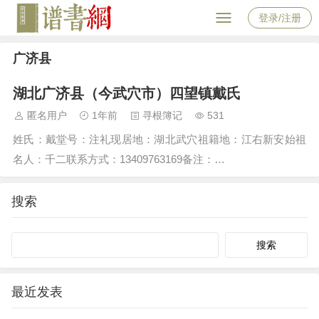
登录/注册
广济县
湖北广济县（今武穴市）四望镇戴氏
匿名用户
1年前
寻根簿记
531
姓氏：戴堂号：注礼现居地：湖北武穴祖籍地：江右新安始祖
名人：千二联系方式：13409763169备注：…
搜索
Search
最近发表