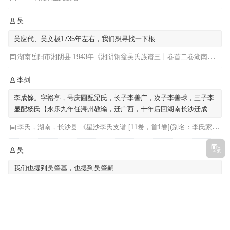
吴
吴应代、吴文极1735年左右，我们想寻找一下根
湖南岳阳市湘阴县 1943年《湘阴铜盆吴氏族谱三十卷首二卷湖南省岳阳市湘阴县》发祥堂|吴楚椿（主修）
李剑
李成馀。字裕亭，号庆圃配梁氏，长子李善广，次子李善球，三子李
显配杨氏【永乐九年任浔州教谕，迁广西，十年后回湖南长沙迁成馀
公骨骸葬广西】
李氏，湖南，长沙县 《星沙李氏支谱 [11卷，首1卷](别名：李氏家乘)》李芳城 ...[等]主修 ; 李沛华 ... [等]纂修
吴
我们也提到吴肇基，也提到吴肇嗣
福建《吴氏族谱福建省》始迁祖-吴肇基-元|
Copyright
谱书网
Pu.GensBook.Com Rights Reserved. 声明：网