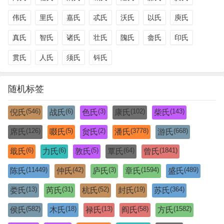
伟氏
里氏
嘉氏
忒氏
沃氏
以氏
庾氏
真氏
智氏
诸氏
壮氏
隗氏
畲氏
印氏
贯氏
人氏
须氏
钭氏
随机标签
(546)
(6)
(3)
(102)
(143)
倪氏
战氏
色氏
康氏
柴氏
(126)
(5)
(2)
(3778)
(668)
席氏
啜氏
贠氏
潘氏
游氏
(6)
(6)
(5)
(64)
(1841)
戢氏
力氏
敦氏
覃氏
曾氏
(11449)
(42)
(3)
(1594)
(489)
陈氏
仲氏
庐氏
章氏
盛氏
(13)
(31)
(52)
(19)
(364)
娄氏
芮氏
杭氏
封氏
苏氏
(582)
(18)
(13)
(58)
(1582)
侯氏
木氏
禄氏
阎氏
方氏