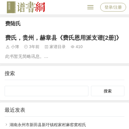
登录/注册
费陆氏
费氏，贵州，赫章县《费氏恩用派支谱[2册]》
小簿
3年前
家谱目录
410
此书暂无简略讯息。…
搜索
Search
最近发表
湖南永州市新田县新圩镇程家村麻窑窝程氏