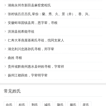
湖南永州市新田县麻窑窝程氏
张村镇吕庄吕氏,辈份：蘭、秀、久、景（井）、香、兴。
安徽蚌埠固镇县周，恩字辈，寻根
洪洞县祝希能寻祖
仁寿大革燕屋基蒋氏寻祖，找同支家人
湖北利川忠路孙氏寻根，邦字辈
曲姓 寻根
贵州省黔南州惠水县钟姓寻根，字辈祥
扬州江都薛姓，字辈明字辈
常见姓氏
向氏
桂氏
荆氏
城氏
隆氏
滕氏
庹氏