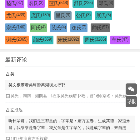
(37)
(3)
(548)
(235)
(4)
嵇氏
名氏
蓝氏
舒氏
邸氏
(439)
(139)
(9)
(3)
(5)
尤氏
庞氏
里氏
公氏
展氏
(146)
(4)
(4)
(7)
(57)
宗氏
阿氏
苌氏
迮氏
帅氏
(2065)
(359)
(1092)
(3285)
(47)
谢氏
颜氏
宋氏
周氏
车氏
最新评论
吴
吴文极带着吴璋游离湖境太行鄂
吴氏，湖南，湘阴县 《石版吴氏族谱 [8卷，首1卷](别名：吴氏族谱)》
左成池
听长辈讲，我们是三都堂的，字辈是：宏万宝春，生成其德，家道永
昌，我爷爷是春字辈，我父亲是生字辈的，我是成字辈的，来自涟水
左圩，迁至泗阳里仁
1917年润东左氏族谱