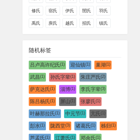
修氏
宿氏
伊氏
誾氏
羽氏
禹氏
庾氏
越氏
招氏
镇氏
随机标签
(1)
(1)
(1)
吕卢高许纪氏
迎仙镇
巢湖
(1)
(1)
(2)
武昌
孙氏字辈
朱庄严氏
(1)
(1)
(3)
萨克达氏
淄博
李氏字辈
(1)
(1)
(1)
陈吕杨氏
屏山
张廖氏
(1)
(1)
(1)
叶赫那拉氏
中元节
亢氏
(1)
(3)
(1)
(1)
彭水
陇西堂
诸葛氏
秭归
(1)
(1)
(1)
芦孟氏
江萧氏
邓余氏