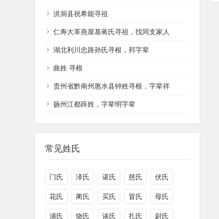
洪洞县祝希能寻祖
仁寿大革燕屋基蒋氏寻祖，找同支家人
湖北利川忠路孙氏寻根，邦字辈
曲姓 寻根
贵州省黔南州惠水县钟姓寻根，字辈祥
扬州江都薛姓，字辈明字辈
常见姓氏
门氏
泽氏
谌氏
慈氏
伏氏
花氏
蔺氏
买氏
冒氏
母氏
浦氏
饶氏
谈氏
扎氏
尉氏