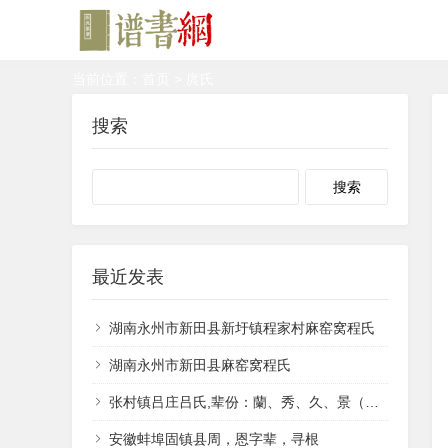
当前位置：
首页
> 庹氏
搜索
Search
最近发表
湖南永州市新田县新圩镇程家村麻窑窝程氏
湖南永州市新田县麻窑窝程氏
张村镇吕庄吕氏,辈份：蘭、秀、久、景（井）、香、兴。
安徽蚌埠固镇县周，恩字辈，寻根