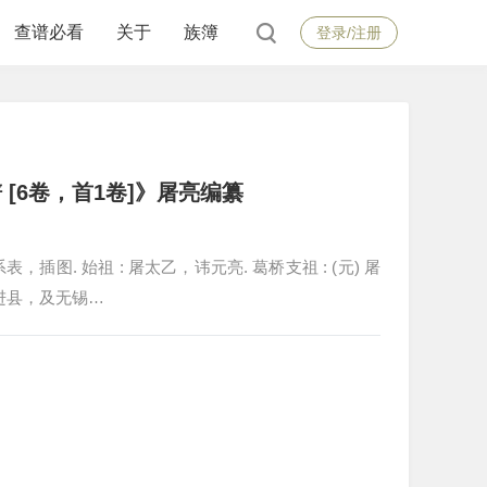
查谱必看
关于
族簿
登录/注册
[6卷，首1卷]》屠亮编纂
世系表，插图. 始祖 : 屠太乙，讳元亮. 葛桥支祖 : (元) 屠
省武进县，及无锡…