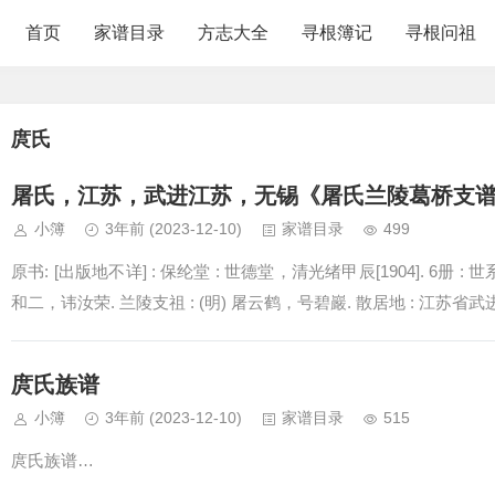
首页
家谱目录
方志大全
寻根簿记
寻根问祖
庹氏
屠氏，江苏，武进江苏，无锡《屠氏兰陵葛桥支谱 
小簿
3年前
(2023-12-10)
家谱目录
499
原书: [出版地不详] : 保纶堂 : 世德堂，清光绪甲辰[1904]. 6册 : 
和二，讳汝荣. 兰陵支祖 : (明) 屠云鹤，号碧巖. 散居地 : 江苏
庹氏族谱
小簿
3年前
(2023-12-10)
家谱目录
515
庹氏族谱…