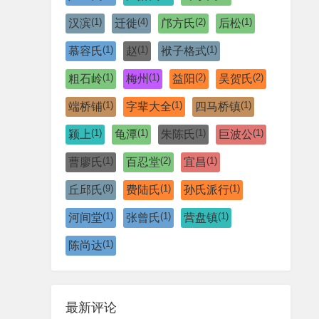
(1)
(4)
(2)
(1)
汉滨
迁徙
邝方氏
后松
(1)
(1)
(1)
慕容氏
赵
袱子格式
(1)
(1)
(2)
(2)
粗石岭
梅州
益阳
吴贺氏
(1)
(1)
(1)
端桥铺
字辈大全
四马桥镇
(1)
(1)
(1)
(1)
颍上
龟潭
朱陈氏
巨波公
(1)
(2)
(1)
曹廖氏
百忍堂
宜昌
(9)
(1)
(1)
丘邱氏
费陆氏
孙氏派行
(1)
(1)
(1)
河间堂
张曾氏
营盘镇
(1)
陈尚达
最新评论