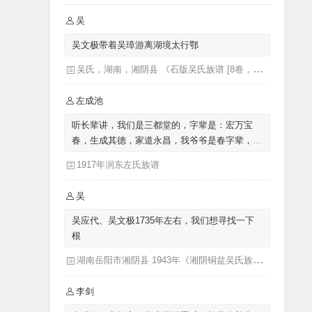
吴
吴文极带着吴璋游离湖境太行鄂
吴氏，湖南，湘阴县 《石版吴氏族谱 [8卷，首1卷](别名：吴氏族谱)》
左成池
听长辈讲，我们是三都堂的，字辈是：宏万宝
春，生成其德，家道永昌，我爷爷是春字辈，我
父亲是生字辈的，我是成字辈的，来自涟水左
1917年润东左氏族谱
圩，迁至泗阳里仁
吴
吴应代、吴文极1735年左右，我们想寻找一下
根
湖南岳阳市湘阴县 1943年《湘阴铜盆吴氏族谱三十卷首二卷湖南省岳阳市湘阴县》发祥堂|吴楚椿（主修）
李剑