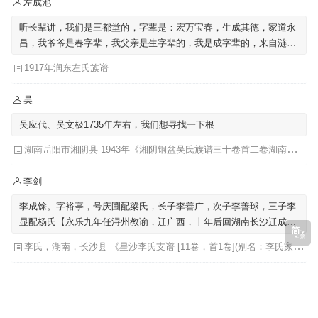
左成池
听长辈讲，我们是三都堂的，字辈是：宏万宝春，生成其德，家道永
昌，我爷爷是春字辈，我父亲是生字辈的，我是成字辈的，来自涟水
左圩，迁至泗阳里仁
1917年润东左氏族谱
吴
吴应代、吴文极1735年左右，我们想寻找一下根
湖南岳阳市湘阴县 1943年《湘阴铜盆吴氏族谱三十卷首二卷湖南省岳阳市湘阴县》发祥堂|吴楚椿（主修）
李剑
李成馀。字裕亭，号庆圃配梁氏，长子李善广，次子李善球，三子李
显配杨氏【永乐九年任浔州教谕，迁广西，十年后回湖南长沙迁成馀
公骨骸葬广西】
李氏，湖南，长沙县 《星沙李氏支谱 [11卷，首1卷](别名：李氏家乘)》李芳城 ...[等]主修 ; 李沛华 ... [等]纂修
吴
我们也提到吴肇基，也提到吴肇嗣