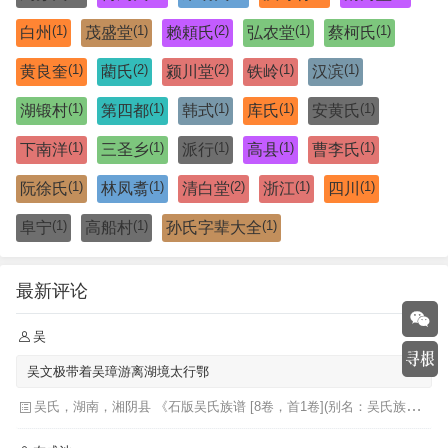
(1)
(1)
(2)
(1)
(1)
白州
茂盛堂
赖頼氏
弘农堂
蔡柯氏
(1)
(2)
(2)
(1)
(1)
黄良奎
藺氏
颍川堂
铁岭
汉滨
(1)
(1)
(1)
(1)
(1)
湖锻村
第四都
韩式
库氏
安黄氏
(1)
(1)
(1)
(1)
(1)
下南洋
三圣乡
派行
高县
曹李氏
(1)
(1)
(2)
(1)
(1)
阮徐氏
林凤翥
清白堂
浙江
四川
(1)
(1)
(1)
阜宁
高船村
孙氏字辈大全
最新评论
吴
吴文极带着吴璋游离湖境太行鄂
吴氏，湖南，湘阴县 《石版吴氏族谱 [8卷，首1卷](别名：吴氏族谱)》