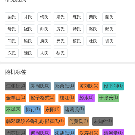
柴氏
才氏
锦氏
靖氏
练氏
栾氏
蒙氏
母氏
饶氏
帅氏
庹氏
特氏
奚氏
鄢氏
闫氏
银氏
庾氏
元氏
植氏
壮氏
资氏
东氏
隗氏
人氏
徒氏
随机标签
(2)
(1)
(1)
(1)
(1)
江张氏
袁周氏
邓余氏
黄刘氏
设下洞
(1)
(1)
(1)
(1)
(1)
金羊山
袱子格式
枝江
彭水
于张氏
(0)
(1)
(1)
(1)
不详
排行
东阳
诸葛氏
(1)
(1)
(361)
韩邓康段谷鲁孔彭邵霍氏
何黄氏
未知
(1)
(1)
(1)
(1)
(1)
周苏氏
何周氏
朱胡氏
汉寿村
清河堂