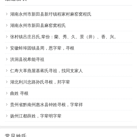
湖南永州市新田县新圩镇程家村麻窑窝程氏
湖南永州市新田县麻窑窝程氏
张村镇吕庄吕氏,辈份：蘭、秀、久、景（井）、香、兴。
安徽蚌埠固镇县周，恩字辈，寻根
洪洞县祝希能寻祖
仁寿大革燕屋基蒋氏寻祖，找同支家人
湖北利川忠路孙氏寻根，邦字辈
曲姓 寻根
贵州省黔南州惠水县钟姓寻根，字辈祥
扬州江都薛姓，字辈明字辈
常见姓氏