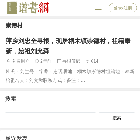
登录/注册
崇德村
萍乡刘忠全寻根，现居桐木镇崇德村，祖籍奉
新，始祖刘允舜
匿名用户
2年前
寻根簿记
614
姓氏：刘堂号：字辈：忠现居地：桐木镇崇德村祖籍地：奉新
始祖名人：刘允舜联系方式：备注：…
搜索
Search
最近发表