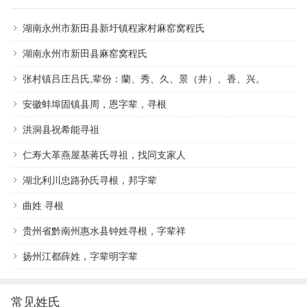
湖南永州市新田县新圩镇程家村麻窑窝程氏
湖南永州市新田县麻窑窝程氏
张村镇吕庄吕氏,辈份：蘭、秀、久、景（井）、香、兴。
安徽蚌埠固镇县周，恩字辈，寻根
洪洞县祝希能寻祖
仁寿大革燕屋基蒋氏寻祖，找同支家人
湖北利川忠路孙氏寻根，邦字辈
曲姓 寻根
贵州省黔南州惠水县钟姓寻根，字辈祥
扬州江都薛姓，字辈明字辈
常见姓氏