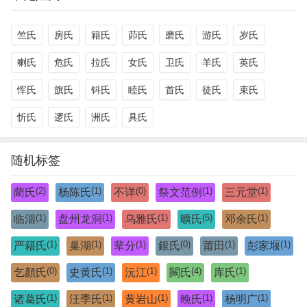
竺氏
房氏
籍氏
茆氏
磨氏
游氏
岁氏
喇氏
危氏
拉氏
女氏
卫氏
羊氏
英氏
恽氏
旗氏
钭氏
睦氏
首氏
徒氏
束氏
忻氏
逻氏
洲氏
具氏
随机标签
(2)
(1)
(0)
(1)
(1)
藺氏
杨陈氏
不详
祭文范例
三元堂
(1)
(1)
(1)
(5)
(1)
临淄
盘州龙洞
乌雅氏
曠氏
邓余氏
(1)
(1)
(1)
(0)
(1)
(1)
严籍氏
巢湖
辈分
銀氏
莆田
彭家堰
(0)
(1)
(1)
(4)
(1)
乞顏氏
史黄氏
沅江
闕氏
库氏
(1)
(1)
(1)
(1)
(1)
诸葛氏
汪季氏
黄岩山
晚氏
杨明广