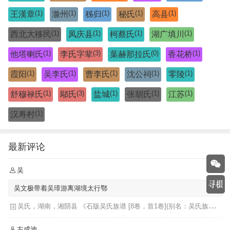
(1)
(1)
(1)
(1)
(1)
王漢章
滁州
秭归
秘氏
高县
(1)
(1)
(1)
(1)
西北大移民
凤庆县
柯蔡氏
湖广填川
(1)
(3)
(0)
(1)
他塔喇氏
李氏字辈
葉赫那拉氏
香花桥
(1)
(1)
(1)
(1)
(1)
霞阳
吴李氏
曹李氏
沈公祠
零陵
(1)
(3)
(1)
(1)
(1)
舒穆禄氏
鄔氏
盐城
张胡氏
江苏
(1)
汉寿村
最新评论
吴
吴文极带着吴璋游离湖境太行鄂
吴氏，湖南，湘阴县 《石版吴氏族谱 [8卷，首1卷](别名：吴氏族谱)》
左成池