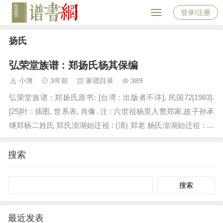
登录/注册
扬氏
弘荣堂族谱 : 郑扬氏杨其保编
小簿
3年前
家谱目录
389
弘荣堂族谱 : 郑扬氏原书: [台湾 : 出版者不详], 民国72[1983].
[25]叶 : 插图, 世系表, 肖像. 注 : 六世祖杨景入赘郑家,故子孙承
继郑杨二姓氏 郑氏澎湖始迁祖 : (清) 郑老 杨氏澎湖始迁祖 : 杨
明 散居地…
搜索
Search
最近发表