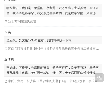
听长辈讲，我们是三都堂的，字辈是：宏万宝春，生成其德，家道永
昌，我爷爷是春字辈，我父亲是生字辈的，我是成字辈的，来自涟水
左圩，迁至泗阳里仁
1917年润东左氏族谱
吴
吴应代、吴文极1735年左右，我们想寻找一下根
湖南岳阳市湘阴县 1943年《湘阴铜盆吴氏族谱三十卷首二卷湖南省岳阳市湘阴县》发祥堂|吴楚椿（主修）
李剑
李成馀。字裕亭，号庆圃配梁氏，长子李善广，次子李善球，三子李
显配杨氏【永乐九年任浔州教谕，迁广西，十年后回湖南长沙迁成馀
公骨骸葬广西】
李氏，湖南，长沙县 《星沙李氏支谱 [11卷，首1卷](别名：李氏家乘)》李芳城 ...[等]主修 ; 李沛华 ... [等]纂修
吴
我们也提到吴肇基，也提到吴肇嗣