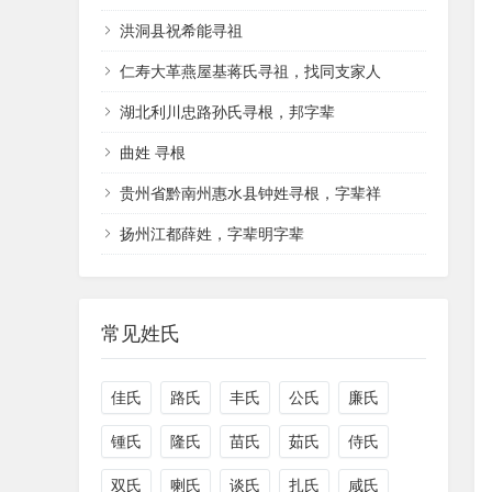
洪洞县祝希能寻祖
仁寿大革燕屋基蒋氏寻祖，找同支家人
湖北利川忠路孙氏寻根，邦字辈
曲姓 寻根
贵州省黔南州惠水县钟姓寻根，字辈祥
扬州江都薛姓，字辈明字辈
常见姓氏
佳氏
路氏
丰氏
公氏
廉氏
锺氏
隆氏
苗氏
茹氏
侍氏
双氏
喇氏
谈氏
扎氏
咸氏