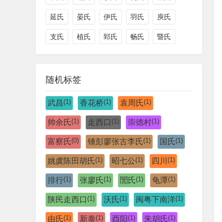
延氏
晏氏
伊氏
羽氏
庾氏
支氏
植氏
郅氏
畅氏
暨氏
随机标签
(1)
(1)
(1)
武昌
香花桥
袁周氏
(1)
(1)
(1)
帅余氏
走西口
崇德村
(0)
(1)
(1)
富察氏
锺彭廖张古李氏
国氏
(1)
(1)
(1)
姚虞陈田胡氏
昭七公
四川
(1)
(1)
(1)
(1)
排行
张廖氏
誾氏
龟潭
(1)
(1)
(1)
陕民走西口
沃氏
闽粤下南洋
(1)
(1)
(1)
(1)
由氏
新泰
酉阳
朱胡氏