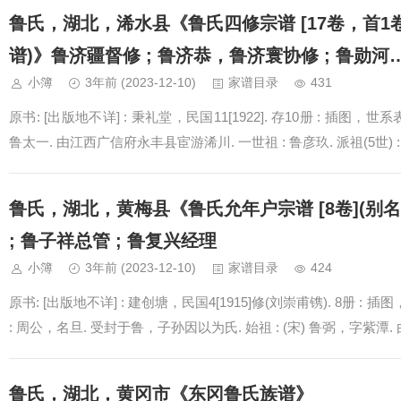
鲁氏，湖北，浠水县《鲁氏四修宗谱 [17卷，首1
谱)》鲁济疆督修 ; 鲁济恭，鲁济寰协修 ; 鲁勋河…
小簿
3年前
(2023-12-10)
家谱目录
431
原书: [出版地不详] : 秉礼堂，民国11[1922]. 存10册 : 插图，世
鲁太一. 由江西广信府永丰县宦游浠川. 一世祖 : 鲁彦玖. 派祖(5世) : 
鲁氏，湖北，黄梅县《鲁氏允年户宗谱 [8卷](别名
; 鲁子祥总管 ; 鲁复兴经理
小簿
3年前
(2023-12-10)
家谱目录
424
原书: [出版地不详] : 建创塘，民国4[1915]修(刘崇甫镌). 8册 :
: 周公，名旦. 受封于鲁，子孙因以为氏. 始祖 : (宋) 鲁弼，字紫潭
鲁氏，湖北，黄冈市《东冈鲁氏族谱》