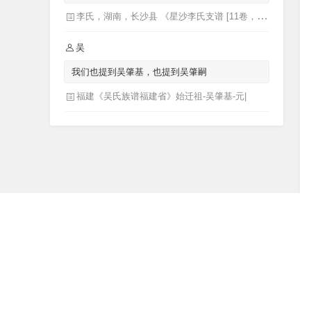
教谕，迁广西，十年后回湖南长沙迁成馀公骨骸
李氏，湖南，长沙县 《星沙李氏支谱 [11卷，首1卷](别名：李氏家乘)》李芳城 ...[等]主修 ; 李沛华 ... [等]纂修
葬广西】
吴
我们也提到吴肇基，也提到吴肇嗣
福建《吴氏族谱福建省》始迁祖-吴肇基-元|