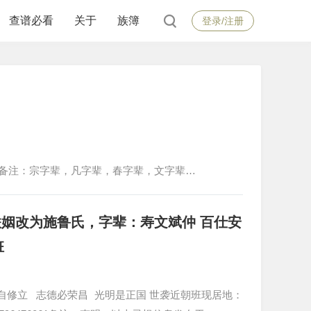
查谱必看
关于
族簿
登录/注册
备注：宗字辈，凡字辈，春字辈，文字辈…
姻改为施鲁氏，字辈：寿文斌仲 百仕安
班
自修立 志德必荣昌 光明是正国 世袭近朝班现居地：