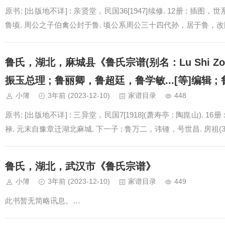
原书: [出版地不详] : 亲贤堂，民国36[1947]续修. 12册 : 插图
鲁顷. 周公之子伯禽公封于鲁. 顷公系周公三十四代孙，居于鲁，改国为氏
鲁氏，湖北，麻城县《鲁氏宗谱(别名：Lu Shi Z
振玉总理 ; 鲁丽卿，鲁超廷，鲁学敏...[等]编辑 ; 鲁
小簿
3年前
(2023-12-10)
家谱目录
448
原书: [出版地不详] : 三异堂，民国7[1918](萧寿亭 : 陶崑山). 16
禄. 元末自豫章迁湖北麻城. 下一子 : 鲁万二，讳锺，号世昌. 房祖(3世
鲁氏，湖北，武汉市《鲁氏宗谱》
小簿
3年前
(2023-12-10)
家谱目录
449
此书暂无简略讯息。…