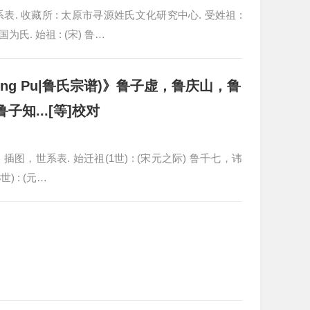
，世系表. 收藏所 : 太原市寻源姓氏文化研究中心. 受姓祖 :
. 始祖 : (宋) 鲁…
ong Pu|鲁氏宗谱)》鲁子虚，鲁庆山，鲁
子知...[等]校对
册 : 插图，世系表. 始迁祖(1世) : (宋元之际) 鲁千七，讳
) : (元…