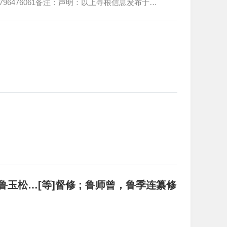
6476061备注：声明：以上寻根信息发布于…
鲁玉松…[等]督修 ; 鲁师曾，鲁季连纂修