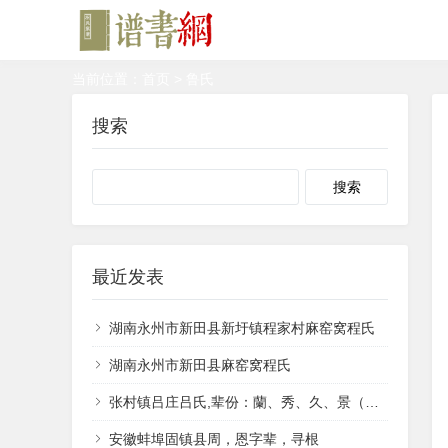
当前位置：
首页
> 鲁氏
搜索
Search
最近发表
湖南永州市新田县新圩镇程家村麻窑窝程氏
湖南永州市新田县麻窑窝程氏
张村镇吕庄吕氏,辈份：蘭、秀、久、景（井）、香、兴。
安徽蚌埠固镇县周，恩字辈，寻根