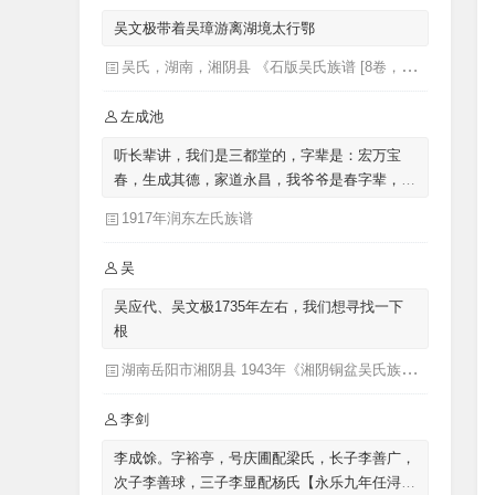
吴文极带着吴璋游离湖境太行鄂
吴氏，湖南，湘阴县 《石版吴氏族谱 [8卷，首1卷](别名：吴氏族谱)》
左成池
听长辈讲，我们是三都堂的，字辈是：宏万宝
春，生成其德，家道永昌，我爷爷是春字辈，我
父亲是生字辈的，我是成字辈的，来自涟水左
1917年润东左氏族谱
圩，迁至泗阳里仁
吴
吴应代、吴文极1735年左右，我们想寻找一下
根
湖南岳阳市湘阴县 1943年《湘阴铜盆吴氏族谱三十卷首二卷湖南省岳阳市湘阴县》发祥堂|吴楚椿（主修）
李剑
李成馀。字裕亭，号庆圃配梁氏，长子李善广，
次子李善球，三子李显配杨氏【永乐九年任浔州