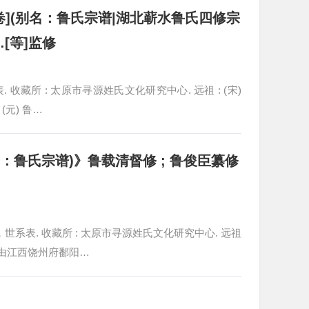
卷](别名：鲁氏宗谱|湖北蕲水鲁氏四修宗
[等]监修
系表. 收藏所 : 太原市寻源姓氏文化研究中心. 远祖 : (宋)
(元) 鲁…
：鲁氏宗谱)》鲁载清督修 ; 鲁俊臣纂修
 插图，世系表. 收藏所 : 太原市寻源姓氏文化研究中心. 远祖
. 由江西饶州府鄱阳…