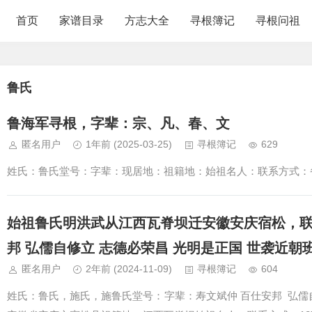
首页
家谱目录
方志大全
寻根簿记
寻根问祖
鲁氏
鲁海军寻根，字辈：宗、凡、春、文
匿名用户
1年前
(2025-03-25)
寻根簿记
629
姓氏：鲁氏堂号：字辈：现居地：祖籍地：始祖名人：联系方式：
始祖鲁氏明洪武从江西瓦脊坝迁安徽安庆宿松，联
邦 弘儒自修立 志德必荣昌 光明是正国 世袭近朝
匿名用户
2年前
(2024-11-09)
寻根簿记
604
姓氏：鲁氏，施氏，施鲁氏堂号：字辈：寿文斌仲 百仕安邦 弘儒