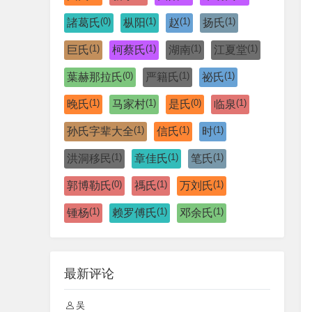
(0)
(1)
(1)
(1)
諸葛氏
枞阳
赵
扬氏
(1)
(1)
(1)
(1)
巨氏
柯蔡氏
湖南
江夏堂
(0)
(1)
(1)
葉赫那拉氏
严籍氏
祕氏
(1)
(1)
(0)
(1)
晚氏
马家村
是氏
临泉
(1)
(1)
(1)
孙氏字辈大全
信氏
时
(1)
(1)
(1)
洪洞移民
章佳氏
笔氏
(0)
(1)
(1)
郭博勒氏
禡氏
万刘氏
(1)
(1)
(1)
锺杨
赖罗傅氏
邓余氏
最新评论
吴