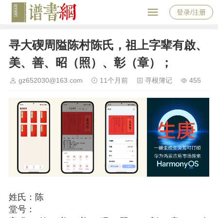
登录/注册
寻大碶周隘陈村陈氏，祖上字辈有啟、
美、善、昭（照）、彰（章）；
gz652030@163.com
11个月前
寻根簿记
455
姓氏：陈
堂号：