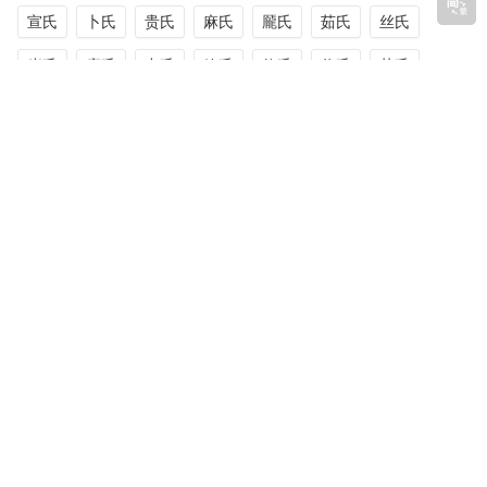
宣氏
卜氏
贵氏
麻氏
龎氏
茹氏
丝氏
岁氏
庹氏
力氏
箫氏
修氏
仰氏
英氏
远氏
甄氏
扬氏
诸氏
暨氏
须氏
首氏
后氏
释氏
逻氏
蕭氏
随机标签
(1)
(1)
(1)
(1)
(1)
陈王刘官氏
王孝
彭水
刘允舜
包袱子
(1)
(1)
(1)
(1)
(1)
工氏
王郁李氏
陈萧氏
巨氏
龚龙氏
(1)
(1)
(1)
(1)
(1)
汝南堂
伊尔根觉
走西口
辈分
哈尔滨
(0)
(1)
(1)
(0)
(1)
麴氏
龚洪氏
句容
郭絡羅氏
新疆
(1)
(1)
(1)
(1)
沃氏
三台县
晋商走西口
吕卢高许纪氏
(1)
(1)
(1)
(0)
(1)
俄氏
光山县
亢氏
乞顏氏
黄陈氏