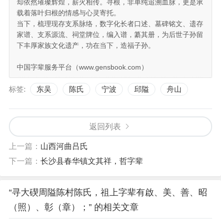
却依然璀璨辉煌，薪火相传。寻根，非单纯追溯血脉，更是承
载着落叶归根的情感与心灵寄托。
当下，梳理现存支系脉络，数字化长者口述、墓碑铭文、遗存
家谱、支系源流、祠堂牌位，编入谱，纂其册，为后世子孙留
下丰厚家族文化遗产，功在当下，造福子孙。
中国字辈服务平台（www.gensbook.com）
标签:
东吴
陈氏
宁波
邱隘
舟山
返回列表
上一篇：
山西河曲吕氏
下一篇：
长沙县春华镇文其祥，哲字辈
“寻大碶周隘陈村陈氏，祖上字辈有啟、美、善、昭
（照）、彰（章）；” 的相关文章