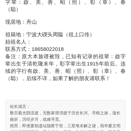
字辈：啟、美、善、昭（照）、彰（章）、春
（聪）
现居地：舟山
祖籍地：宁波大碶头周隘（祖上口传）
始祖名人：
联系方式：18658022018
备注：原大本族谱被毁，已知有记录的祖辈：啟字
辈出生于清乾隆末年，彰字辈出生1915年前后。连
续的字行有
啟、美、善、昭（照）、彰（章）、春
（聪），后续不详，如果了解的朋友请联系！
站长箴言：
数百载光阴流逝，无数家谱消逝于历史长河。寻根之旅，漫长
曲折，历经岁月，或难寻觅。
然而，即便夏朝遗址隐匿于世，三星堆未解之谜，我华夏文明