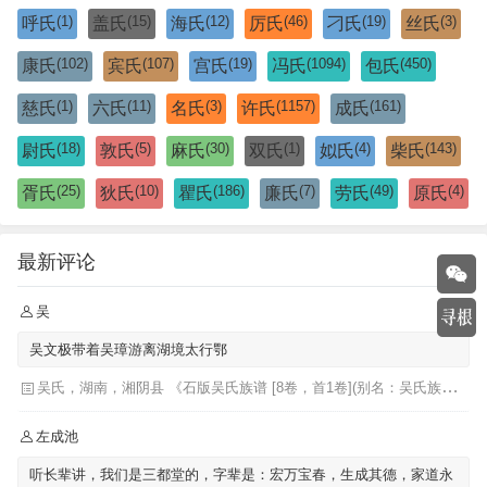
(1)
(15)
(12)
(46)
(19)
(3)
呼氏
盖氏
海氏
厉氏
刁氏
丝氏
(102)
(107)
(19)
(1094)
(450)
康氏
宾氏
宫氏
冯氏
包氏
(1)
(11)
(3)
(1157)
(161)
慈氏
六氏
名氏
许氏
成氏
(18)
(5)
(30)
(1)
(4)
(143)
尉氏
敦氏
麻氏
双氏
姒氏
柴氏
(25)
(10)
(186)
(7)
(49)
(4)
胥氏
狄氏
瞿氏
廉氏
劳氏
原氏
最新评论
吴
吴文极带着吴璋游离湖境太行鄂
吴氏，湖南，湘阴县 《石版吴氏族谱 [8卷，首1卷](别名：吴氏族谱)》
左成池
听长辈讲，我们是三都堂的，字辈是：宏万宝春，生成其德，家道永