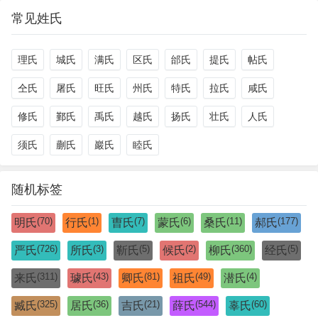
常见姓氏
理氏
城氏
满氏
区氏
邰氏
提氏
帖氏
仝氏
屠氏
旺氏
州氏
特氏
拉氏
咸氏
修氏
鄞氏
禹氏
越氏
扬氏
壮氏
人氏
须氏
蒯氏
巖氏
睦氏
随机标签
(70)
(1)
(7)
(6)
(11)
(177)
明氏
行氏
曺氏
蒙氏
桑氏
郝氏
(726)
(3)
(5)
(2)
(360)
(5)
严氏
所氏
靳氏
候氏
柳氏
经氏
(311)
(43)
(81)
(49)
(4)
来氏
璩氏
卿氏
祖氏
潜氏
(325)
(36)
(21)
(544)
(60)
臧氏
居氏
吉氏
薛氏
辜氏