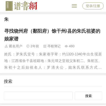
登录/注册
朱
寻找饶州府（鄱阳府）馀干州/县的朱氏祖婆的
娘家谱
匿名用户
2年前
寻根簿记
480
姓氏：罗朱氏堂号：朱家巷字辈：约1320-1340年出生现居
地：江西省余干县祖籍地：朱元璋之堂祖父朱初二、朱初五、
朱初十之后始祖名人：罗清夫公，妣朱氏联系方式：
13500289103备注：罗清夫，1360年代康山守备有功，配皇家
朱氏而称驸马。声明：以上寻根信息发布于…
搜索
Search