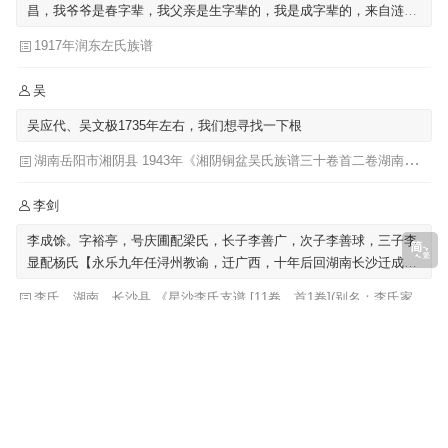
昌，我爷爷是春字辈，我父亲是生字辈的，我是成字辈的，来自涟水
左圩，迁至泗阳里仁
1917年润东左氏族谱
吴
吴应代、吴文极1735年左右，我们想寻找一下根
湖南岳阳市湘阴县 1943年《湘阴铜盆吴氏族谱三十卷首二卷湖南省岳阳市湘阴县》发祥堂|吴楚椿（主修）
李剑
李成馀。字裕亭，号庆圃配梁氏，长子李善广，次子李善球，三子李
显配杨氏【永乐九年任浔州教谕，迁广西，十年后回湖南长沙迁成馀
公骨骸葬广西】
李氏，湖南，长沙县 《星沙李氏支谱 [11卷，首1卷](别名：李氏家乘)》李芳城 ...[等]主修 ; 李沛华 ... [等]纂修
吴
我们也提到吴肇基，也提到吴肇嗣
福建《吴氏族谱福建省》始迁祖-吴肇基-元|