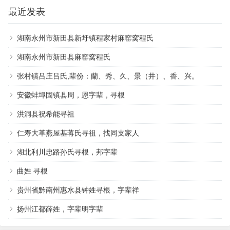
最近发表
湖南永州市新田县新圩镇程家村麻窑窝程氏
湖南永州市新田县麻窑窝程氏
张村镇吕庄吕氏,辈份：蘭、秀、久、景（井）、香、兴。
安徽蚌埠固镇县周，恩字辈，寻根
洪洞县祝希能寻祖
仁寿大革燕屋基蒋氏寻祖，找同支家人
湖北利川忠路孙氏寻根，邦字辈
曲姓 寻根
贵州省黔南州惠水县钟姓寻根，字辈祥
扬州江都薛姓，字辈明字辈