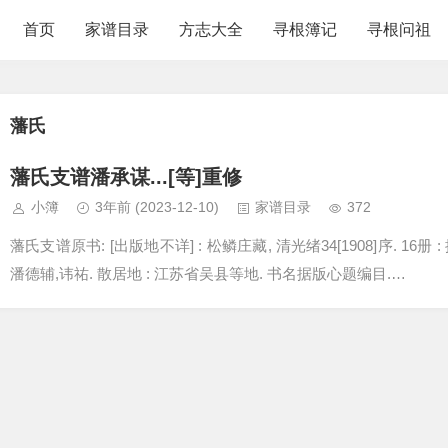
首页
家谱目录
方志大全
寻根簿记
寻根问祖
藩氏
藩氏支谱潘承谋...[等]重修
小簿
3年前
(2023-12-10)
家谱目录
372
藩氏支谱原书: [出版地不详] : 松鳞庄藏, 清光绪34[1908]序. 16册 : 
潘德辅,讳祐. 散居地 : 江苏省吴县等地. 书名据版心题编目.…