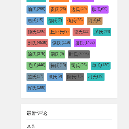
(299)
(26)
(49)
(99)
喻氏
贵氏
边氏
耿氏
(15)
(7)
(35)
(4)
惠氏
郜氏
仇氏
阿氏
(106)
(9)
(11)
(44)
锺氏
丘邱氏
陸氏
茅氏
(4538)
(119)
(1462)
刘氏
谈氏
廖氏
(375)
(9)
(3995)
涂氏
阚氏
叶氏
(446)
(13)
(26)
(130)
毛氏
禄氏
司氏
单氏
(17)
(9)
(13)
(19)
竺氏
漆氏
歸氏
刁氏
(188)
恽氏
最新评论
吴