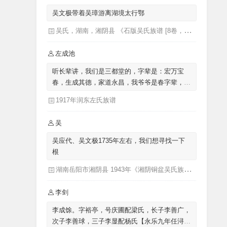
吴文极带着吴璋游离湖境太行鄂
吴氏，湖南，湘阴县 《石版吴氏族谱 [8卷，首1卷](别名：吴氏族谱)》
左成池
听长辈讲，我们是三都堂的，字辈是：宏万宝
春，生成其德，家道永昌，我爷爷是春字辈，我
父亲是生字辈的，我是成字辈的，来自涟水左
1917年润东左氏族谱
圩，迁至泗阳里仁
吴
吴应代、吴文极1735年左右，我们想寻找一下
根
湖南岳阳市湘阴县 1943年《湘阴铜盆吴氏族谱三十卷首二卷湖南省岳阳市湘阴县》发祥堂|吴楚椿（主修）
李剑
李成馀。字裕亭，号庆圃配梁氏，长子李善广，
次子李善球，三子李显配杨氏【永乐九年任浔州