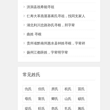
洪洞县祝希能寻祖
仁寿大革燕屋基蒋氏寻祖，找同支家人
湖北利川忠路孙氏寻根，邦字辈
曲姓 寻根
贵州省黔南州惠水县钟姓寻根，字辈祥
扬州江都薛姓，字辈明字辈
常见姓氏
仇氏
但氏
房氏
杭氏
苗氏
母氏
甯氏
卿氏
山氏
硕氏
提氏
旺氏
危氏
扎氏
雅氏