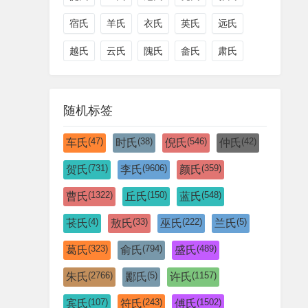
宿氏
羊氏
衣氏
英氏
远氏
越氏
云氏
隗氏
畲氏
肃氏
随机标签
(47)
(38)
(546)
(42)
车氏
时氏
倪氏
仲氏
(731)
(9606)
(359)
贺氏
李氏
颜氏
(1322)
(150)
(548)
曹氏
丘氏
蓝氏
(4)
(33)
(222)
(5)
苌氏
敖氏
巫氏
兰氏
(323)
(794)
(489)
葛氏
俞氏
盛氏
(2766)
(5)
(1157)
朱氏
酈氏
许氏
(107)
(243)
(1502)
宾氏
符氏
傅氏