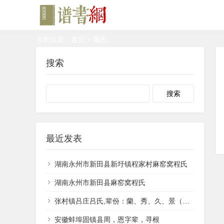
当前位置：
首页
> 藩氏
搜索
Search
最近发表
湖南永州市新田县新圩镇程家村麻窑窝程氏
湖南永州市新田县麻窑窝程氏
张村镇吕庄吕氏,辈份：蘭、秀、久、景（井）、香、兴。
安徽蚌埠固镇县周，恩字辈，寻根