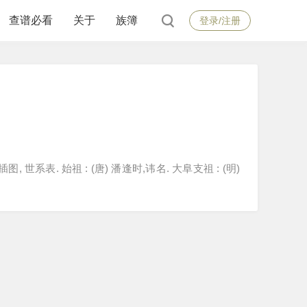
查谱必看
关于
族簿
登录/注册
插图, 世系表. 始祖 : (唐) 潘逢时,讳名. 大阜支祖 : (明)