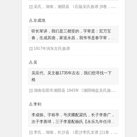
吴氏，湖南，湘阴县 《石版吴氏族谱 [8卷，首1卷](别名：吴氏族谱)》
左成池
听长辈讲，我们是三都堂的，字辈是：宏万宝
春，生成其德，家道永昌，我爷爷是春字辈，我
父亲是生字辈的，我是成字辈的，来自涟水左
1917年润东左氏族谱
圩，迁至泗阳里仁
吴
吴应代、吴文极1735年左右，我们想寻找一下
根
湖南岳阳市湘阴县 1943年《湘阴铜盆吴氏族谱三十卷首二卷湖南省岳阳市湘阴县》发祥堂|吴楚椿（主修）
李剑
李成馀。字裕亭，号庆圃配梁氏，长子李善广，
次子李善球，三子李显配杨氏【永乐九年任浔州
教谕，迁广西，十年后回湖南长沙迁成馀公骨骸
李氏，湖南，长沙县 《星沙李氏支谱 [11卷，首1卷](别名：李氏家乘)》李芳城 ...[等]主修 ; 李沛华 ... [等]纂修
葬广西】