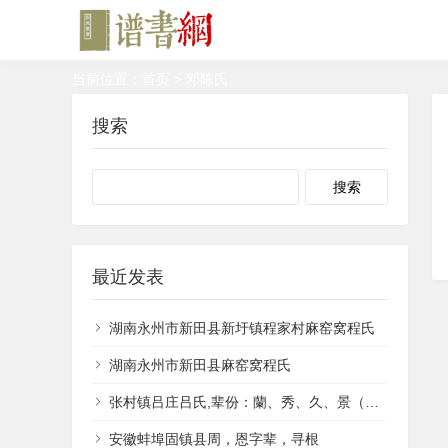
当前位置：
首页
> 邓陈氏
搜索
Search
最近发表
湖南永州市新田县新圩镇程家村麻窑窝程氏
湖南永州市新田县麻窑窝程氏
张村镇吕庄吕氏,辈份：蘭、秀、久、景（井）、香、兴。
安徽蚌埠固镇县周，恩字辈，寻根