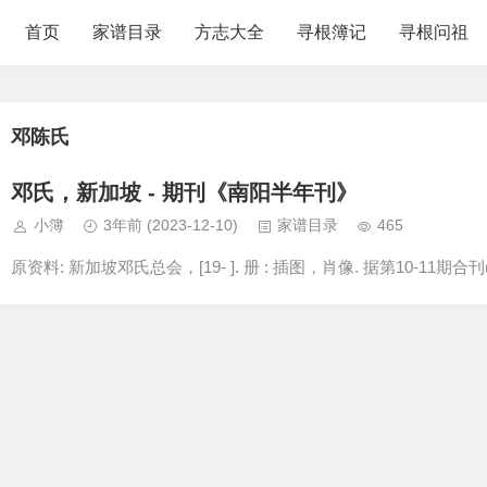
首页
家谱目录
方志大全
寻根簿记
寻根问祖
邓陈氏
邓氏，新加坡 - 期刊《南阳半年刊》
小簿
3年前
(2023-12-10)
家谱目录
465
原资料: 新加坡邓氏总会，[19- ]. 册 : 插图，肖像. 据第10-11期合