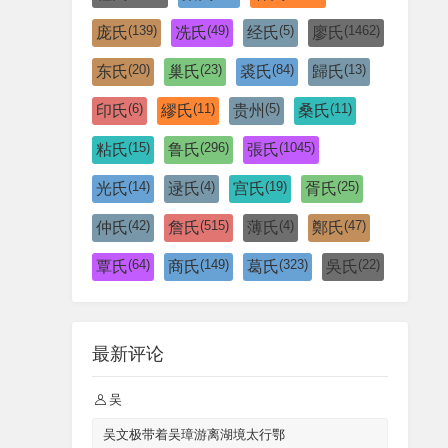
(139)
(49)
(5)
(1462)
庞氏
冼氏
经氏
廖氏
(20)
(23)
(84)
(13)
东氏
巢氏
裘氏
歸氏
(6)
(11)
(5)
(11)
印氏
繆氏
贵州
桑氏
(15)
(296)
(1045)
粘氏
鲁氏
張氏
(14)
(4)
(19)
(25)
光氏
逯氏
宫氏
胥氏
(42)
(515)
(4)
(47)
仲氏
詹氏
薄氏
鄭氏
(64)
(149)
(323)
(22)
覃氏
商氏
葛氏
吳氏
最新评论
吴
吴文极带着吴璋游离湖境太行鄂