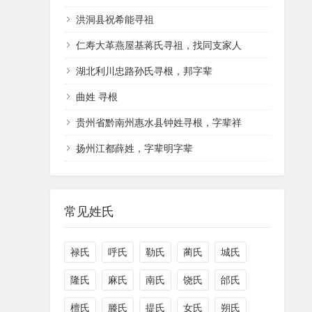
洪洞县祝希能寻祖
仁寿大革燕屋基蒋氏寻祖，找同支家人
湖北利川忠路孙氏寻根，邦字辈
曲姓 寻根
贵州省黔南州惠水县钟姓寻根，字辈祥
扬州江都薛姓，字辈明字辈
常见姓氏
禄氏
呼氏
勒氏
蔺氏
城氏
隆氏
麻氏
南氏
饶氏
邰氏
檀氏
滕氏
提氏
女氏
朔氏