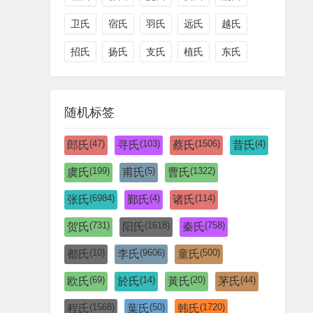
卫氏
宿氏
羽氏
远氏
越氏
招氏
扬氏
支氏
植氏
东氏
随机标签
(47)
(103)
(1506)
(4)
郎氏
寻氏
蔡氏
昔氏
(199)
(5)
(1322)
虞氏
甫氏
曹氏
(6984)
(4)
(114)
张氏
鄞氏
诸氏
(731)
(1618)
(758)
贺氏
阳氏
秦氏
(10)
(9606)
(500)
都氏
李氏
童氏
(69)
(14)
(20)
(44)
欧氏
於氏
黃氏
茅氏
(1568)
(50)
(1720)
程氏
葉氏
韩氏