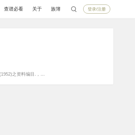
查谱必看
关于
族簿
登录/注册
刊(1952)之资料编目.，…