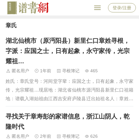
登录/注册
章氏
湖北仙桃市（原沔阳县）新里仁口章姓寻根，
字派：应国之士，日有起象，永守家传，光宗
耀祖…
匿名用户
1年前
寻根簿记
465
姓氏：章氏堂号：河间堂字辈：应国之士，日有起象，永守家
传，光宗耀祖…现居地：湖北省仙桃市源沔阳县新里仁口祖籍
地：谱载入湖始祖由江西吉安府庐陵县迀出始祖名人：章姓元
公联系方式：15501556123备注：寻根：始祖元公的父辈及先
寻找关于章寿彭的家谱信息，浙江山阴人，乾
辈属章氏仔钧公十五子的哪一支系。…
隆时代
匿名用户
2年前
寻根簿记
626