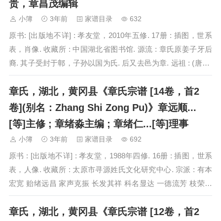
贵，章昌茂编辑
小簿
3年前
家谱目录
632
原书: [出版地不详] : 孝友堂，2010年五修. 17册 : 插图，世系
表，肖像. 收藏所 : 中国湖北省图书馆. 源流 : 章氏原姜子牙后
裔. 其子受封于鄣，子孙以国为氏. 后又去邑为章. 远祖 : (唐末)
章仔钧. 因官居闽之浦城…
章氏，湖北，黄冈县《章氏宗谱 [14卷，首2
卷](别名：Zhang Shi Zong Pu)》章远顺...
[等]主修 ; 章绪淼主编 ; 章绪仁...[等]理事
小簿
3年前
家谱目录
692
原书 : [出版地不详] : 孝友堂，1988年四修. 16册 : 插图，世系
表，人像. 收藏所 : 太原市寻源姓氏文化研究中心. 宗派 : 有本
宏宽 贻绪远昌 家声克振 长发其祥 科名显达 一德流芳 枝荣叶
茂 桂馥兰香 光前裕后 福寿安…
章氏，湖北，黄冈县《章氏宗谱 [12卷，首2