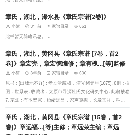
章氏，湖北，浠水县《章氏宗谱[2卷]》
小簿
3年前
家谱目录
651
此书暂无简略讯息。…
章氏，湖北，黄冈县《章氏宗谱 [7卷，首2
卷]》章宏宪，章宏德编修 ; 章有槐...[等]监修
小簿
3年前
家谱目录
630
原书 : [出版地不详] : 孝友堂藏板，清光绪元年[1875]. 8册 : 插
图，世系表. 收藏者 : 太原市寻源姓氏文化研究中心. 此谱缺卷
7. 宗派 : 有本宏宽，贻绪远昌，家声克振，长发其祥，科名显
达，一德流芳. 受姓祖 : 青齐…
章氏，湖北，黄冈县《章氏宗谱 [15卷，首2
卷]》章远福...[等]主修 ; 章远荣主编 ; 章远