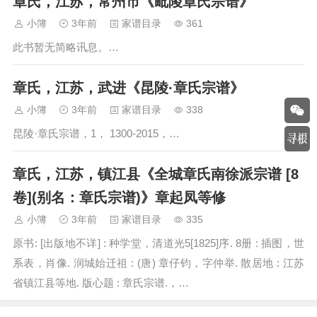
章氏，江苏，常州市《毗陵章氏宗谱》
小簿
3年前
家谱目录
361
此书暂无简略讯息。…
章氏，江苏，武进《昆陵·章氏宗谱》
小簿
3年前
家谱目录
338
昆陵·章氏宗谱，1， 1300-2015，…
章氏，江苏，镇江县《全城章氏南徐派宗谱 [8
卷](别名：章氏宗谱)》章起凤等修
小簿
3年前
家谱目录
335
原书: [出版地不详] : 种学堂，清道光5[1825]序. 8册 : 插图，世
系表，肖像. 润城始迁祖 : (唐) 章仔钧，字仲举. 散居地 : 江苏
省镇江县等地. 版心题 : 章氏宗谱.，…