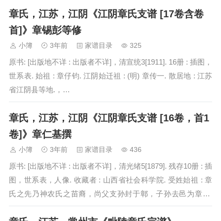
章氏，江苏，江阴《江阴章氏支谱 [17卷含卷
首]》章锡彭等修
小簿
3年前
家谱目录
325
原书: [出版地不详 : 出版者不详]，清宣统3[1911]. 16册 : 插图，
世系表. 始祖 : 章仔钧. 江阴始迁祖 : (明) 章传一. 散居地 : 江苏
省江阴县等地.，…
章氏，江苏，江阴《江阴章氏支谱 [16卷，首1
卷]》章仁基撰
小簿
3年前
家谱目录
436
原书: [出版地不详 : 出版者不详]，清光绪5[1879]. 残存10册 : 插
图，世系表，人像. 收藏者 : 山西省社会科学院. 受姓始祖 : 章
氏之先乃神农氏之苗裔，尚父支孙封于鄣，子孙去邑为章氏.
始祖 : (唐末) 太傅公，讳仔钧…