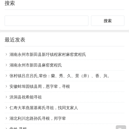
搜索
Search
最近发表
湖南永州市新田县新圩镇程家村麻窑窝程氏
湖南永州市新田县麻窑窝程氏
张村镇吕庄吕氏,辈份：蘭、秀、久、景（井）、香、兴。
安徽蚌埠固镇县周，恩字辈，寻根
洪洞县祝希能寻祖
仁寿大革燕屋基蒋氏寻祖，找同支家人
湖北利川忠路孙氏寻根，邦字辈