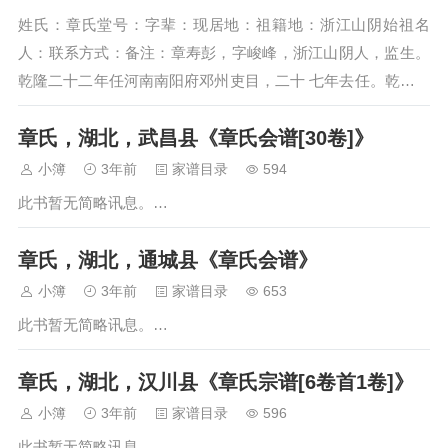
姓氏：章氏堂号：字辈：现居地：祖籍地：浙江山阴始祖名
人：联系方式：备注：章寿彭，字峻峰，浙江山阴人，监生。
乾隆二十二年任河南南阳府邓州吏目，二十 七年去任。乾隆三
十二年任广州府经历，实心任事。四十年八月，六年俸满，送
章氏，湖北，武昌县《章氏会谱[30卷]》
部引见。 乾隆四十四年任广东惠州府的附郭之归善县知县，多
有惠政。修治与府城之间河流…
小簿
3年前
家谱目录
594
此书暂无简略讯息。…
章氏，湖北，通城县《章氏会谱》
小簿
3年前
家谱目录
653
此书暂无简略讯息。…
章氏，湖北，汉川县《章氏宗谱[6卷首1卷]》
小簿
3年前
家谱目录
596
此书暂无简略讯息。…