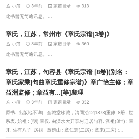
小簿
3年前
家谱目录
313
此书暂无简略讯息。…
章氏，江苏，常州市《章氏宗谱[3卷]》
小簿
3年前
家谱目录
360
此书暂无简略讯息。…
章氏，江苏，句容县《章氏宗谱 [8卷](别名：
章氏家乘|句曲章氏重修宗谱)》章广怡主修 ; 章
益洲监修 ; 章益有...[等]襄理
小簿
3年前
家谱目录
332
原书: [出版地不详] : 全城堂珍藏，清同治12[1873]重修. 8册 : 世
系表. 始祖 : (明) 章仅. 由溧水大开泰村迁居句容. 派祖(8世) : 章
开. 生有八子. 房祖 : 章鹤山 ; 章仁寰(二房) ; 章来(三房) ;…