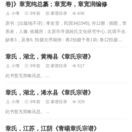
卷]》章宽纯总纂 ; 章宽寿，章宽润编修
小簿
3年前
家谱目录
636
原书 : [出版地不详] : 孝友堂，民国34[1945]. 存12册 : 插图，世
系表，人像. 收藏所 : 太原市寻源姓氏文化研究中心. 此谱不全.
缺卷3，及卷6. 拍摄次序颠倒 : 卷2拍摄于卷1前; 卷12拍摄于卷
11前. 一世祖…
章氏，湖北，黄梅县《章氏宗谱》
小簿
3年前
家谱目录
517
此书暂无简略讯息。…
章氏，湖北，浠水县《章氏宗谱》
小簿
3年前
家谱目录
329
此书暂无简略讯息。…
章氏，江苏，江阴《青暘章氏宗谱》