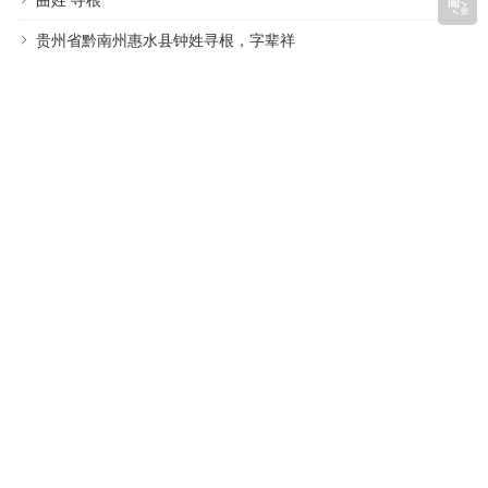
曲姓 寻根
贵州省黔南州惠水县钟姓寻根，字辈祥
扬州江都薛姓，字辈明字辈
常见姓氏
茅氏
展氏
四氏
勾氏
桂氏
籍氏
经氏
瑛氏
隆氏
朋氏
丝氏
岁氏
喇氏
庹氏
州氏
拉氏
女氏
鲜氏
咸氏
郇氏
晏氏
鄞氏
银氏
禹氏
元氏
随机标签
(1)
(1)
(1)
(1)
(1)
傅梦卜氏
孙氏派行
昭七公
登州府
纸坊