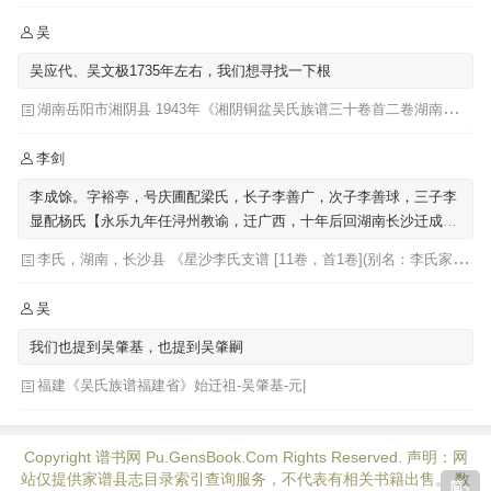
吴
吴应代、吴文极1735年左右，我们想寻找一下根
湖南岳阳市湘阴县 1943年《湘阴铜盆吴氏族谱三十卷首二卷湖南省岳阳市湘阴县》发祥堂|吴楚椿（主修）
李剑
李成馀。字裕亭，号庆圃配梁氏，长子李善广，次子李善球，三子李
显配杨氏【永乐九年任浔州教谕，迁广西，十年后回湖南长沙迁成馀
公骨骸葬广西】
李氏，湖南，长沙县 《星沙李氏支谱 [11卷，首1卷](别名：李氏家乘)》李芳城 ...[等]主修 ; 李沛华 ... [等]纂修
吴
我们也提到吴肇基，也提到吴肇嗣
福建《吴氏族谱福建省》始迁祖-吴肇基-元|
Copyright
谱书网
Pu.GensBook.Com Rights Reserved. 声明：网
站仅提供家谱县志目录索引查询服务，不代表有相关书籍出售。 数