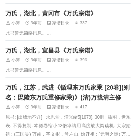
万氏，湖北，黄冈市《万氏宗谱》
小簿
3年前
家谱目录
337
此书暂无简略讯息。…
万氏，湖北，宜昌县《万氏宗谱》
小簿
3年前
家谱目录
396
此书暂无简略讯息。…
万氏，江苏，武进《循理东万氏家乘 [20卷](别
名：毘陵东万氏重修家乘)》(清)万载清主修
小簿
3年前
家谱目录
417
原书: [出版地不详] : 永思堂，清光绪5[1879]. 30册 : 插图，世系
表. 不得复制. 本微卷缩小42倍率请用高度放大阅读机. 大宗始
祖 : (三国吴) 万彧，字文彬，号左山. 始迁祖 : (元明之际) 万福