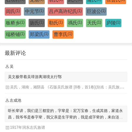
(1)
(1)
(1)
(1)
闾氏
中元节
吕卢高许纪氏
巨波公
(1)
(1)
(1)
(1)
(1)
(1)
板桥乡
扬氏
勒氏
禡氏
天氏
庐陵
(1)
(1)
(1)
端桥铺
郑梁氏
曹李氏
最新评论
吴
吴文极带着吴璋游离湖境太行鄂
吴氏，湖南，湘阴县 《石版吴氏族谱 [8卷，首1卷](别名：吴氏族谱)》
左成池
听长辈讲，我们是三都堂的，字辈是：宏万宝春，生成其德，家道永
昌，我爷爷是春字辈，我父亲是生字辈的，我是成字辈的，来自涟水
左圩，迁至泗阳里仁
1917年润东左氏族谱