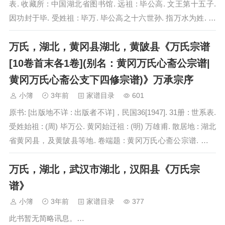
表. 收藏所 : 中国湖北省图书馆. 远祖 : 毕公高. 文王第十五子.
因功封于毕. 受姓祖 : 毕万. 毕公高之十六世孙. 指万水为姓. 江
右一世祖 : 万章，…
万氏，湖北，黄冈县湖北，黄陂县《万氏宗谱
[10卷首末各1卷](别名：黄冈万氏心斋公宗谱|
黄冈万氏心斋公支下四修宗谱)》万承宗序
小簿
3年前
家谱目录
601
原书: [出版地不详 : 出版者不详]，民国36[1947]. 31册 : 世系表.
受姓始祖 : (周) 毕万公. 黄冈始迁祖 : (明) 万雄甫. 散居地 : 湖北
省黄冈县，及黄陂县等地. 卷端题 : 黄冈万氏心斋公宗谱. 其他
卷端题…
万氏，湖北，武汉市湖北，汉阳县《万氏宗
谱》
小簿
3年前
家谱目录
377
此书暂无简略讯息。…