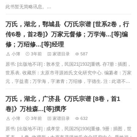
此书暂无简略讯息。…
万氏，湖北，鄂城县《万氏宗谱 [世系2卷，行
传6卷，首2卷]》万家元督修 ; 万学海...[等]编
修 ; 万绍修...[等]经理
小簿
3年前
家谱目录
587
原书: [出版地不详] : 敦本堂，民国21[1932]重镌. 存7册 : 插图，
世系表. 收藏所 : 太原市寻源姓氏文化研究中心. 编纂者 : 万家
元，字益斋 ; 万学海，字漱青 ; 万绍修，字德生. 注 : 此谱不全.
缺世系卷之卷一，…
万氏，湖北，广济县《万氏宗谱 [8卷，首1
卷]》万桂森...[等]撰序
小簿
3年前
家谱目录
632
原书: [出版地不详] : 成孝堂，民国25[1936]重修. 9册 : 插图，世