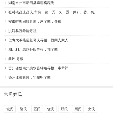
湖南永州市新田县麻窑窝程氏
张村镇吕庄吕氏,辈份：蘭、秀、久、景（井）、香、兴。
安徽蚌埠固镇县周，恩字辈，寻根
洪洞县祝希能寻祖
仁寿大革燕屋基蒋氏寻祖，找同支家人
湖北利川忠路孙氏寻根，邦字辈
曲姓 寻根
贵州省黔南州惠水县钟姓寻根，字辈祥
扬州江都薛姓，字辈明字辈
常见姓氏
城氏
隆氏
区氏
饶氏
双氏
州氏
女氏