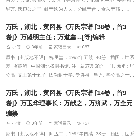
系表，人像. 收藏所 : 太原市寻源姓氏文化研究中心. 受姓祖 :
毕万. 沃桓公之子. 封于魏为大夫，分邑于晋，食采于韩，因而
赐姓. 受氏为万氏. 远祖 :…
万氏，湖北，黄冈县《万氏宗谱 [38卷，首3
卷]》万盛明主任 ; 万道鑫...[等]编辑
小簿
3年前
家谱目录
687
原书: [出版地不详] : 槐里堂，1992年五续. 40册 : 插图，世系
表. 收藏所 : 中国湖北省图书馆. 注 : 卷37及38合一册. 远祖 : 毕
公高. 文王第十五子. 因功封于毕. 受姓祖 : 毕万. 毕公高之十六
世孙. 指万水…
万氏，湖北，黄冈县《万氏宗谱 [14卷，首9
卷]》万玉华理事长 ; 万献之，万济武，万全元
编纂
小簿
3年前
家谱目录
757
原书: [出版地不详] : 师孟堂，1992年四续. 23册 : 插图，世系