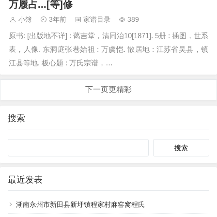
万履占...[等]修
小簿
3年前
家谱目录
389
原书: [出版地不详] : 蔼吉堂，清同治10[1871]. 5册 : 插图，世系
表，人像. 东洞庭张巷始祖 : 万虞恺. 散居地 : 江苏省吴县，镇
江县等地. 板心题 : 万氏宗谱，…
下一页更精彩
搜索
Search
最近发表
湖南永州市新田县新圩镇程家村麻窑窝程氏