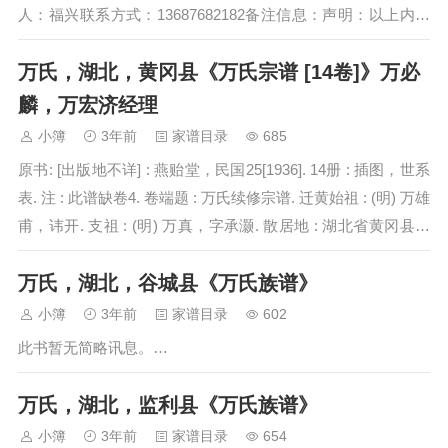
人：福兴联系方式：13687682182备注信息：声明：以上内容
来源于…
万氏，湖北，黄冈县《万氏宗谱 [14卷]》万必
麟，万宏济经理
小簿
3年前
家谱目录
685
原书: [出版地不详] : 燕贻堂，民国25[1936]. 14册 : 插图，世系
表. 注 : 此谱缺卷4. 卷端题 : 万氏续修宗谱. 迁黄始祖 : (明) 万雄
甫，讳开. 支祖 : (明) 万真，字承灏. 散居地 : 湖北省黄冈县等
地.…
万氏，湖北，谷城县《万氏族谱》
小簿
3年前
家谱目录
602
此书暂无简略讯息。…
万氏，湖北，监利县《万氏族谱》
小簿
3年前
家谱目录
654