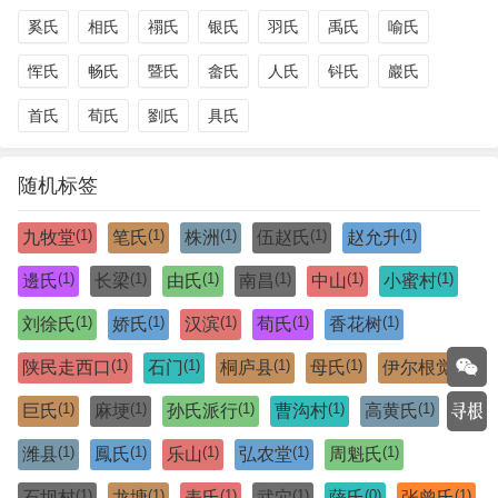
奚氏
相氏
禤氏
银氏
羽氏
禹氏
喻氏
恽氏
畅氏
暨氏
畲氏
人氏
钭氏
巖氏
首氏
荀氏
劉氏
具氏
随机标签
(1)
(1)
(1)
(1)
(1)
九牧堂
笔氏
株洲
伍赵氏
赵允升
(1)
(1)
(1)
(1)
(1)
(1)
邊氏
长梁
由氏
南昌
中山
小蜜村
(1)
(1)
(1)
(1)
(1)
刘徐氏
娇氏
汉滨
荀氏
香花树
(1)
(1)
(1)
(1)
(1)
陕民走西口
石门
桐庐县
母氏
伊尔根觉
(1)
(1)
(1)
(1)
(1)
巨氏
麻埂
孙氏派行
曹沟村
高黄氏
(1)
(1)
(1)
(1)
(1)
潍县
鳳氏
乐山
弘农堂
周魁氏
(1)
(1)
(1)
(1)
(0)
(1)
石坝村
龙塘
表氏
武穴
薩氏
张曾氏