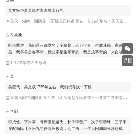
吴文极带着吴璋游离湖境太行鄂
吴氏，湖南，湘阴县 《石版吴氏族谱 [8卷，首1卷](别名：吴氏族谱)》
左成池
听长辈讲，我们是三都堂的，字辈是：宏万宝春，生成其德，家道永
昌，我爷爷是春字辈，我父亲是生字辈的，我是成字辈的，来自涟水
左圩，迁至泗阳里仁
1917年润东左氏族谱
吴
吴应代、吴文极1735年左右，我们想寻找一下根
湖南岳阳市湘阴县 1943年《湘阴铜盆吴氏族谱三十卷首二卷湖南省岳阳市湘阴县》发祥堂|吴楚椿（主修）
李剑
李成馀。字裕亭，号庆圃配梁氏，长子李善广，次子李善球，三子李
显配杨氏【永乐九年任浔州教谕，迁广西，十年后回湖南长沙迁成馀
公骨骸葬广西】