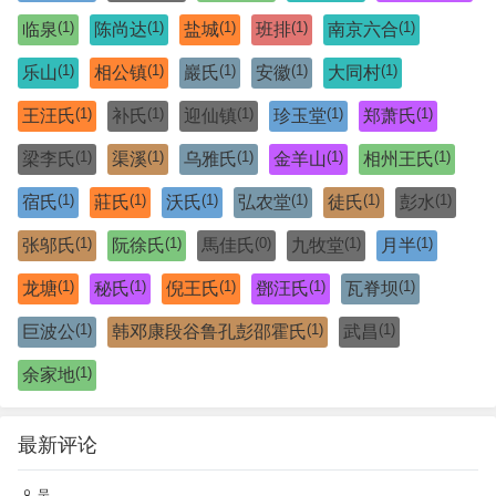
(1)
(1)
(1)
(1)
(1)
临泉
陈尚达
盐城
班排
南京六合
(1)
(1)
(1)
(1)
(1)
乐山
相公镇
巖氏
安徽
大同村
(1)
(1)
(1)
(1)
(1)
王汪氏
补氏
迎仙镇
珍玉堂
郑萧氏
(1)
(1)
(1)
(1)
(1)
梁李氏
渠溪
乌雅氏
金羊山
相州王氏
(1)
(1)
(1)
(1)
(1)
(1)
宿氏
莊氏
沃氏
弘农堂
徒氏
彭水
(1)
(1)
(0)
(1)
(1)
张邬氏
阮徐氏
馬佳氏
九牧堂
月半
(1)
(1)
(1)
(1)
(1)
龙塘
秘氏
倪王氏
鄧汪氏
瓦脊坝
(1)
(1)
(1)
巨波公
韩邓康段谷鲁孔彭邵霍氏
武昌
(1)
余家地
最新评论
吴