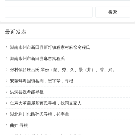
Search
最近发表
湖南永州市新田县新圩镇程家村麻窑窝程氏
湖南永州市新田县麻窑窝程氏
张村镇吕庄吕氏,辈份：蘭、秀、久、景（井）、香、兴。
安徽蚌埠固镇县周，恩字辈，寻根
洪洞县祝希能寻祖
仁寿大革燕屋基蒋氏寻祖，找同支家人
湖北利川忠路孙氏寻根，邦字辈
曲姓 寻根