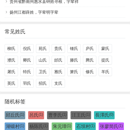
贵州省黔南州惠水县钟姓寻根，字辈祥
扬州江都薛姓，字辈明字辈
常见姓氏
柳氏
倪氏
苑氏
贵氏
锺氏
庐氏
蒙氏
濮氏
卿氏
山氏
邰氏
滕氏
腾氏
提氏
屠氏
特氏
卫氏
雅氏
箫氏
修氏
羊氏
英氏
羽氏
招氏
支氏
随机标签
(1)
(1)
(1)
(1)
(0)
邱丘氏
呂氏
曹李氏
汪王氏
長澤氏
(1)
(1)
(1)
(1)
(1)
湖锻村
杨陈氏
朱元璋
石坝村
张廖简氏