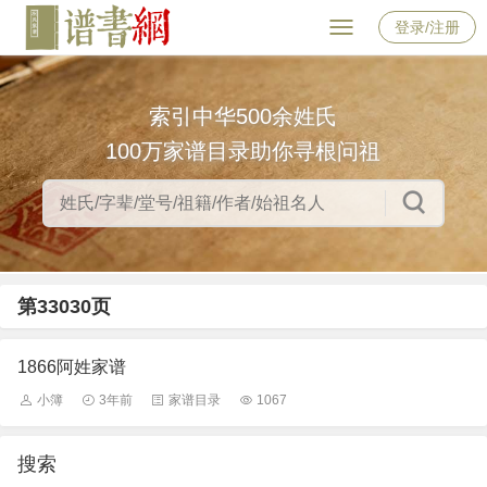
登录/注册
索引中华500余姓氏
100万家谱目录助你寻根问祖
第33030页
1866阿姓家谱
小簿
3年前
家谱目录
1067
搜索