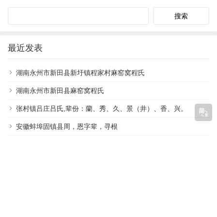
Search
最近发表
湖南永州市新田县新圩镇程家村麻窑窝程氏
湖南永州市新田县麻窑窝程氏
张村镇吕庄吕氏,辈份：蘭、秀、久、景（井）、香、兴。
安徽蚌埠固镇县周，恩字辈，寻根
洪洞县祝希能寻祖
仁寿大革燕屋基蒋氏寻祖，找同支家人
湖北利川忠路孙氏寻根，邦字辈
曲姓 寻根
贵州省黔南州惠水县钟姓寻根，字辈祥