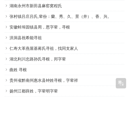
湖南永州市新田县麻窑窝程氏
张村镇吕庄吕氏,辈份：蘭、秀、久、景（井）、香、兴。
安徽蚌埠固镇县周，恩字辈，寻根
洪洞县祝希能寻祖
仁寿大革燕屋基蒋氏寻祖，找同支家人
湖北利川忠路孙氏寻根，邦字辈
曲姓 寻根
贵州省黔南州惠水县钟姓寻根，字辈祥
扬州江都薛姓，字辈明字辈
常见姓氏
楼氏
花氏
景氏
隆氏
麦氏
饶氏
岁氏