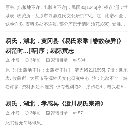
原书: [出版地不详 : 出版者不详]，民国35[1946]序. 残存7册 : 世
系表. 收藏所 : 太原市寻源姓氏文化研究中心. 注 : 此谱不全，
缺卷许多. 资料多处不连贯. 部分序撰于清同治7[1868]. 受姓祖 :
恺公. 毕公万…
易氏，湖北，黄冈县《易氏家乘 [卷数杂异]》
易范时...[等]序 ; 易际寅志
小簿
3年前
家谱目录
584
原书: [出版地不详 : 出版者不详]，清光绪21[1895]. 7册 : 世系
表. 收藏所 : 太原市寻源姓氏文化研究中心. 注 : 此谱不全，缺
卷许多. 资料多处不连贯. 仅存规训卷2，序传卷4，谱头卷5，
地字卷1，地字卷7，地字卷11…
易氏，湖北，孝感县《澴川易氏宗谱》
小簿
3年前
家谱目录
571
此书暂无简略讯息。…