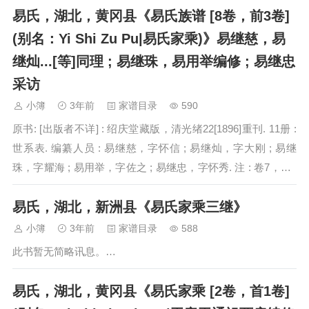
易氏，湖北，黄冈县《易氏族谱 [8卷，前3卷]
(别名：Yi Shi Zu Pu|易氏家乘)》易继慈，易
继灿...[等]同理 ; 易继珠，易用举编修 ; 易继忠
采访
小簿
3年前
家谱目录
590
原书: [出版者不详] : 绍庆堂藏版，清光绪22[1896]重刊. 11册 :
世系表. 编纂人员 : 易继慈，字怀信 ; 易继灿，字大刚 ; 易继
珠，字耀海 ; 易用举，字佐之 ; 易继忠，字怀秀. 注 : 卷7，卷8
合1册. 另有前三…
易氏，湖北，新洲县《易氏家乘三继》
小簿
3年前
家谱目录
588
此书暂无简略讯息。…
易氏，湖北，黄冈县《易氏家乘 [2卷，首1卷]