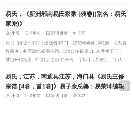
易氏，《新洲邾南易氏家乘 [残卷](别名：易氏
家乘)》
小簿
3年前
家谱目录
385
原书: [出版地不详 : 出版者不详]，1990年续修. 存1册 : 世系表.
收藏者 : 中国湖北省图书馆. 此谱仅拍摄卷11. 从慇祖下三十一
世祖开始纪录. 31世祖 : (清) 易寿海，字以山 ; 易寿江，字从福.
德智公之子. 寿海…
易氏，江苏，南通县江苏，海门县《易氏三修
宗谱 [4卷，首1卷]》易子余总纂 ; 易荣坤编辑
小簿
3年前
家谱目录
372
原书: [南通] : 余庆堂，民国18[1929]. 4册 : 插图，世系表，肖
像. 始祖 : 易喜二，字路闻. 海门始迁祖 : (明) 易世才，名宁二.
散居地 : 江苏省南通县，及海门县等地. 江西，…