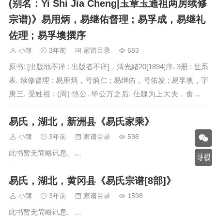
(别名：Yi Shi Jia Cheng|玉章玉通祖两房续修
宗谱)》易用炳，易继佑督理 ; 易孚成，易继礼
佐理 ; 易孚墺撰序
小簿
3年前
家谱目录
683
原书: [出版地不详 : 出版者不详]，清光緖20[1894]序. 3册 : 世系
表. 续修督理 : 易用炳，号炳仁 ; 易继佑，号佑发 ; 易孚墺，字
庚三. 受姓祖 : (周) 恺公. 毕公万之后. 仕魏为上大夫，食采于
易，遂受姓焉. 世…
易氏，湖北，新洲县《易氏家乘》
小簿
3年前
家谱目录
598
此书暂无简略讯息。…
易氏，湖北，黄冈县《易氏宗谱[8部]》
小簿
3年前
家谱目录
1598
此书暂无简略讯息。…